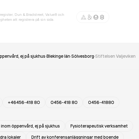
register, Dun & Bradstreet, Value8 och
gheten att registrera på sin sida.
ppenvård, ej på sjukhus
Blekinge län
Sölvesborg
Stiftelsen Valjeviken
+46456-418 80
0456-418 80
0456-41880
 inom öppenvård, ej på sjukhus
Fysioterapeutisk verksamhet
dra lokaler
Drift av konferensanläggningar med boende