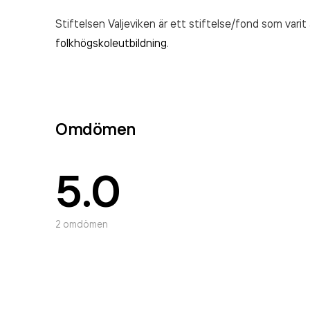
Stiftelsen Valjeviken är ett stiftelse/fond som vari
folkhögskoleutbildning
.
Omdömen
5.0
2
omdömen