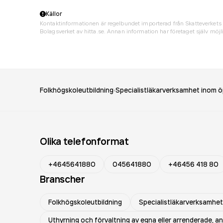
Källor
Kontaktinformationen är regelbundet importerad från Skatteverkets 
Bolagsverket av hitta.se. Annan information har företaget själv möjli
Folkhögskoleutbildning
Specialistläkarverksamhet inom ö
Olika telefonformat
+4645641880
045641880
+46456 418 80
Branscher
Folkhögskoleutbildning
Specialistläkarverksamhet
Uthyrning och förvaltning av egna eller arrenderade, an