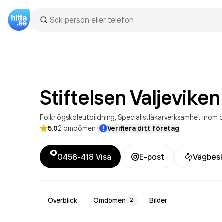
Stiftelsen
Valjeviken
Folkhögskoleutbildning
Specialistläkarverksamhet inom 
·
5.0
2
omdömen
Verifiera ditt företag
0456-418
Visa
E-post
Vägbesk
Överblick
Omdömen
Bilder
2