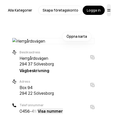
Alla Kategorier
Skapa företagskonto
Logga in
Öppna karta
Besöksadress
Herrgårdsvägen
294 37
Sölvesborg
Vägbeskrivning
Adress
Box
94
294 22
Sölvesborg
Telefonnummer
0456
-418
Visa nummer