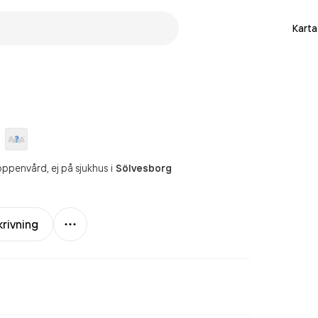
Karta
öppenvård, ej på sjukhus
i
Sölvesborg
Mer
rivning