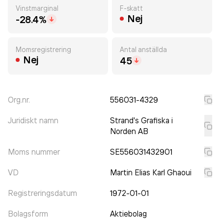
Vinstmarginal
F-skatt
Nej
-28.4%
Momsregistrering
Antal anställda
Nej
45
Org.nr.
556031-4329
Juridiskt namn
Strand's Grafiska i
Norden AB
Moms nummer
SE556031432901
VD
Martin Elias Karl Ghaoui
Registreringsdatum
1972-01-01
Bolagsform
Aktiebolag