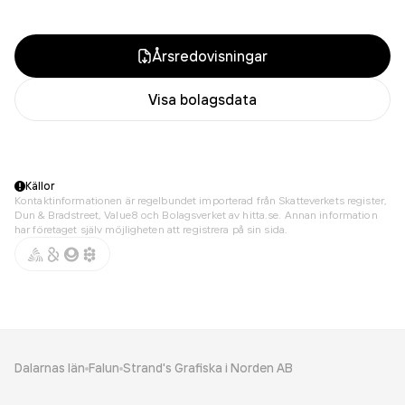
Årsredovisningar
Visa bolagsdata
Källor
Kontaktinformationen är regelbundet importerad från Skatteverkets register,
Dun & Bradstreet, Value8 och Bolagsverket av hitta.se. Annan information
har företaget själv möjligheten att registrera på sin sida.
Dalarnas län
Falun
Strand's Grafiska i Norden AB