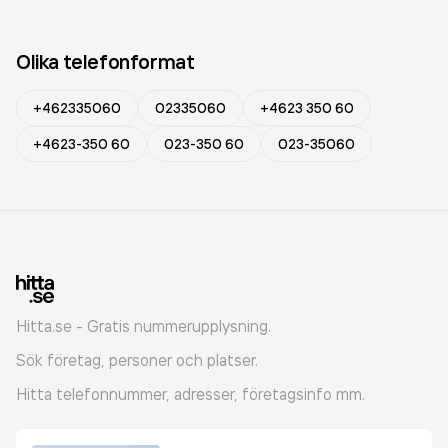
Olika telefonformat
+462335060
02335060
+4623 350 60
+4623-350 60
023-350 60
023-35060
Hitta.se - Gratis nummerupplysning.
Sök företag, personer och platser.
Hitta telefonnummer, adresser, företagsinfo mm.