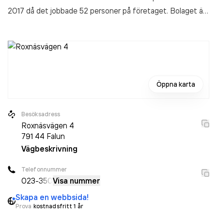
2017 då det jobbade 52 personer på företaget. Bolaget är
ett aktiebolag som varit aktivt sedan 1972. Strand's
Grafiska i Norden AB
omsatte 56 821 000,00 kr
senaste
räkenskapsåret (2018).
Öppna karta
Besöksadress
Roxnäsvägen 4
791 44
Falun
Vägbeskrivning
Telefonnummer
023-
350
Visa nummer
Skapa en webbsida!
Prova
kostnadsfritt 1 år