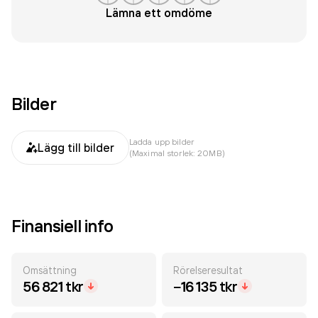
Lämna ett omdöme
Bilder
Ladda upp bilder
Lägg till bilder
(Maximal storlek: 20MB)
Finansiell info
Omsättning
Rörelseresultat
56 821 tkr
−16 135 tkr