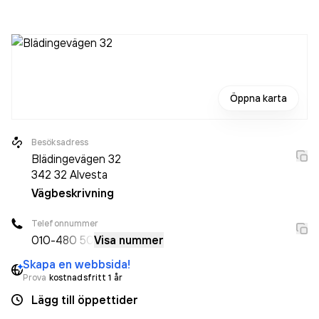
det jobbade 925 personer på företaget. Bolaget är ett
aktiebolag som varit aktivt sedan 1999. Strukton Rail AB
omsatte 3 033 232 000,00 kr
senaste räkenskapsåret
(2024).
Öppna karta
Besöksadress
Blädingevägen 32
342 32
Alvesta
Vägbeskrivning
Telefonnummer
010-
480 50
Visa nummer
Skapa en webbsida!
Prova
kostnadsfritt 1 år
Lägg till öppettider