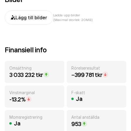
Ladda upp bilder
Lägg till bilder
(Maximal storlek: 20MB)
Finansiell info
Omsättning
Rörelseresultat
3 033 232 tkr
−399 781 tkr
Vinstmarginal
F-skatt
Ja
-13.2%
Momsregistrering
Antal anställda
Ja
953