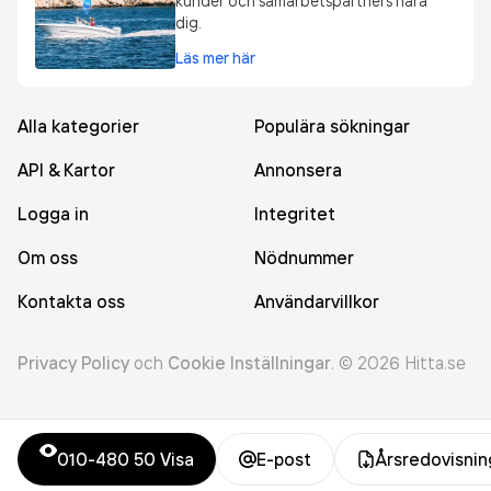
kunder och samarbetspartners nära
dig.
Läs mer här
Alla kategorier
Populära sökningar
API & Kartor
Annonsera
Logga in
Integritet
Om oss
Nödnummer
Kontakta oss
Användarvillkor
Privacy Policy
och
Cookie Inställningar
.
©
2026
Hitta.se
010-480 50
Visa
E-post
Årsredovisnin