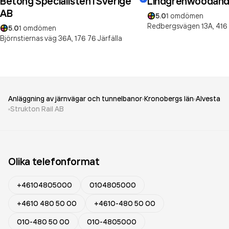
Betong Specialisten i Sverige
Lindgrenwoodand
AB
5.0
1
omdömen
Redbergsvägen 13A,
416
5.0
1
omdömen
Björnstiernas väg 36A,
176 76
Järfälla
Anläggning av järnvägar och tunnelbanor
Kronobergs län
Alvesta
Strukton Rail AB
Olika telefonformat
+46104805000
0104805000
+4610 480 50 00
+4610-480 50 00
010-480 50 00
010-4805000