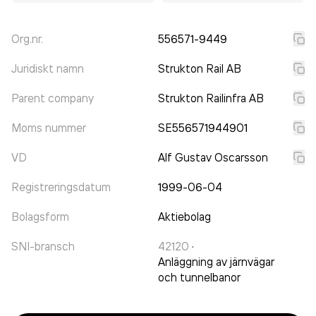
Org.nr.
556571-9449
Juridiskt namn
Strukton Rail AB
Parent company
Strukton Railinfra AB
Moms nummer
SE556571944901
VD
Alf Gustav Oscarsson
Registreringsdatum
1999-06-04
Bolagsform
Aktiebolag
SNI-bransch
42120
·
Anläggning av järnvägar
och tunnelbanor