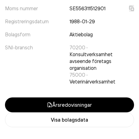
Moms nummer
SE556311512901
Registreringsdatum
1988-01-29
Bolagsform
Aktiebolag
SNI-bransch
70200
·
Konsultverksamhet
avseende företags
organisation
75000
·
Veterinärverksamhet
Årsredovisningar
Visa bolagsdata