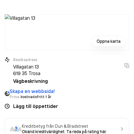
är ett aktiebolag som varit aktivt sedan 1988. Suxus AB
omsatte 2 198 000,00 kr
senaste räkenskapsåret (2025).
Öppna karta
Besöksadress
Villagatan 13
619 35
Trosa
Vägbeskrivning
Skapa en webbsida!
Prova
kostnadsfritt 1 år
Lägg till öppettider
Kreditbetyg från Dun & Bradstreet
Okänd kreditvärdighet. Ta reda på rating här.