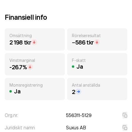
Finansiell info
Omsättning
Rörelseresultat
2 198 tkr
−586 tkr
Vinstmarginal
F-skatt
Ja
-26.7%
Momsregistrering
Antal anställda
Ja
2
Org.nr.
556311-5129
Juridiskt namn
Suxus AB