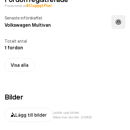
Presenterat av
Senaste införskaffat
Volkswagen Multivan
Totalt antal
1 fordon
Visa alla
Bilder
Ladda upp bilder
Lägg till bilder
(Maximal storlek: 20MB)