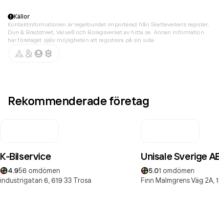
Källor
Kontaktinformationen är regelbundet importerad från Skatteverkets register,
Dun & Bradstreet, Value8 och Bolagsverket av hitta.se. Annan information
har företaget själv möjligheten att registrera på sin sida.
Rekommenderade företag
K-Bilservice
Unisale Sverige A
4.9
56
omdömen
5.0
1
omdömen
industrigatan 6,
619 33
Trosa
Finn Malmgrens Väg 2A,