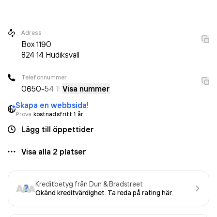
sedan 2001. Svarttjärn Fastigheter AB
omsatte
5 589 000,00 kr
senaste räkenskapsåret (2025).
Adress
Box
1190
824 14
Hudiksvall
Telefonnummer
0650
-54 15
Visa nummer
Skapa en webbsida!
Prova
kostnadsfritt 1 år
Lägg till öppettider
Visa alla
2
platser
Kreditbetyg från Dun & Bradstreet
Okänd kreditvärdighet. Ta reda på rating här.