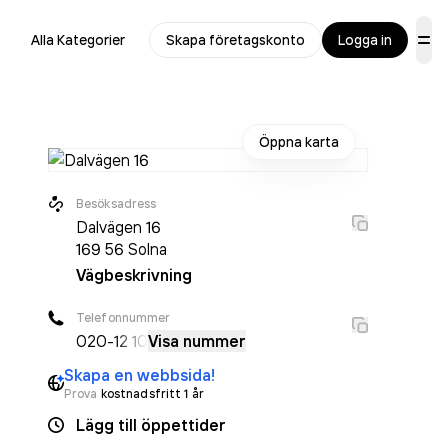
Alla Kategorier
Skapa företagskonto
Logga in
Öppna karta
Besöksadress
Dalvägen 16
169 56
Solna
Vägbeskrivning
Telefonnummer
020-
12 10
Visa nummer
Skapa en webbsida!
Prova
kostnadsfritt 1 år
Lägg till öppettider