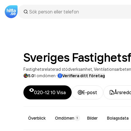
Sveriges Fastighetsf
Fastighetsrelaterad stödverksamhet
Ventilationsarbete
·
5.0
1
omdömen
Verifiera ditt företag
020-12 10
Visa
E-post
Årsredo
Överblick
Omdömen
Bilder
Bolagsdata
1