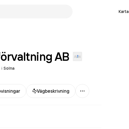
Karta
örvaltning
AB
n
i
Solna
Mer
visningar
Vägbeskrivning