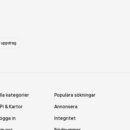
å uppdrag
lla kategorier
Populära sökningar
PI & Kartor
Annonsera
ogga in
Integritet
m oss
Nödnummer