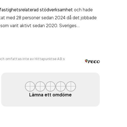
fastighetsrelaterad stödverksamhet
och hade
nskat med 28 personer sedan 2024 då det jobbade
 som varit aktivt sedan 2020. Sveriges
kr
senaste räkenskapsåret (2025).
ch omfattas inte av Hittapunktse AB:s
Lämna ett omdöme