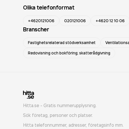
Olika telefonformat
+4620121006
020121006
+4620 12 10 06
Branscher
Fastighetsrelaterad stödverksamhet
Ventilations
Redovisning och bokföring; skatterådgivning
Hitta.se - Gratis nummerupplysning.
Sök företag, personer och platser.
Hitta telefonnummer, adresser, företagsinfo mm.