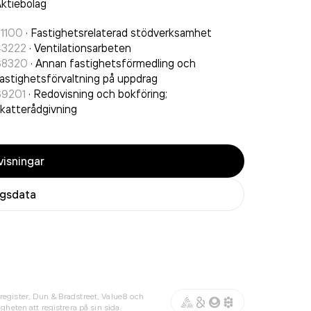
ktiebolag
81100
·
Fastighetsrelaterad stödverksamhet
43222
·
Ventilationsarbeten
68320
·
Annan fastighetsförmedling och
astighetsförvaltning på uppdrag
69201
·
Redovisning och bokföring;
katterådgivning
isningar
agsdata
register, Dun & Bradstreet, Value8 och
gheten att registrera på sin sida.