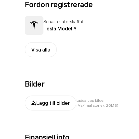
Fordon registrerade
Senaste införskaffat
Tesla Model Y
Visa alla
Bilder
Ladda upp bilder
Lägg till bilder
(Maximal storlek: 20MB)
Finansiell info