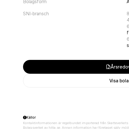
Bolagsform
A
SNI-bransch
f
s
Årsredov
Visa bol
Källor
Kontaktinformationen är regelbundet importerad från Skatteverkets 
Bolagsverket av hitta.se. Annan information har företaget själv möjli