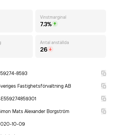
Vinstmarginal
7.3%
g
Antal anställda
26
559274-8593
veriges Fastighetsförvaltning AB
SE559274859301
imon Mats Alexander Borgström
2020-10-09