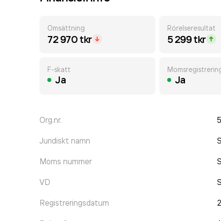
Omsättning
Rörelseresultat
72 970 tkr
5 299 tkr
F-skatt
Momsregistrerin
Ja
Ja
Org.nr.
Juridiskt namn
S
Moms nummer
VD
S
Registreringsdatum