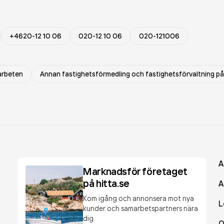
+4620-12 10 06
020-12 10 06
020-121006
arbeten
Annan fastighetsförmedling och fastighetsförvaltning p
A
Marknadsför företaget
på hitta.se
A
Kom igång och annonsera mot nya
L
kunder och samarbetspartners nära
dig.
O