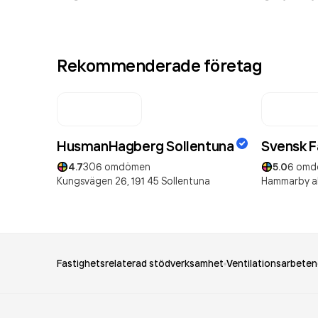
Rekommenderade företag
HusmanHagberg Sollentuna
Svensk F
4.7
306
omdömen
5.0
6
omd
Kungsvägen 26,
191 45
Sollentuna
Hammarby al
Fastighetsrelaterad stödverksamhet
Ventilationsarbeten