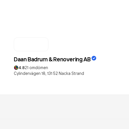
Daan Badrum & Renovering AB
4.8
21
omdömen
Cylindervägen 18,
131 52
Nacka Strand