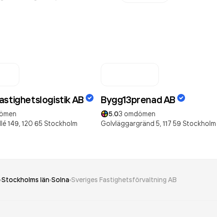
astighetslogistik AB
Bygg13prenad AB
ömen
5.0
3
omdömen
lé 149,
120 65
Stockholm
Golvläggargränd 5,
117 59
Stockholm
Stockholms län
Solna
Sveriges Fastighetsförvaltning AB