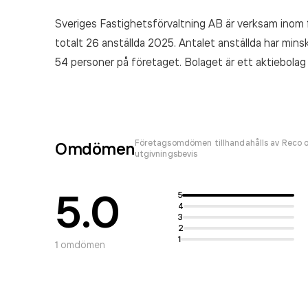
Sveriges Fastighetsförvaltning AB är verksam inom
totalt 26 anställda 2025. Antalet anställda har mi
54 personer på företaget. Bolaget är ett aktiebolag
Fastighetsförvaltning AB
omsatte 72 970 000,00 
Företagsomdömen tillhandahålls av Reco o
Omdömen
utgivningsbevis
5.0
5
4
3
2
1
1
omdömen