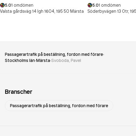
5.0
1
omdömen
5.0
1
omdömen
Valsta gårdsväg 14 lgh 1604,
195 50
Märsta
Söderbyvägen 13 0tr,
19
Passagerartrafik på beställning, fordon med förare
Stockholms län
Märsta
Svoboda, Pavel
Branscher
Passagerartrafik på beställning, fordon med förare