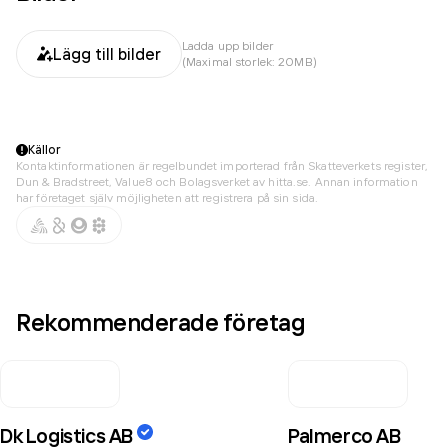
Ladda upp bilder
Lägg till bilder
(Maximal storlek: 20MB)
Källor
Kontaktinformationen är regelbundet importerad från Skatteverkets register,
Dun & Bradstreet, Value8 och Bolagsverket av hitta.se. Annan information
har företaget själv möjligheten att registrera på sin sida.
Rekommenderade företag
Dk Logistics AB
Palmerco AB