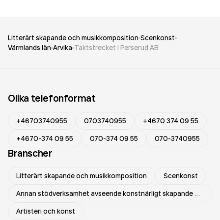
Litterärt skapande och musikkomposition
Scenkonst
Värmlands län
Arvika
Taktstrecket i Perserud AB
Olika telefonformat
+46703740955
0703740955
+4670 374 09 55
+4670-374 09 55
070-374 09 55
070-3740955
Branscher
Litterärt skapande och musikkomposition
Scenkonst
Annan stödverksamhet avseende konstnärligt skapande och scenkonst
Artisteri och konst