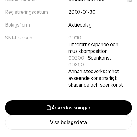
Registreringsdatum
2007-01-30
Bolagsform
Aktiebolag
SNI-bransch
90110
·
Litterärt skapande och
musikkomposition
90200
·
Scenkonst
90390
·
Annan stödverksamhet
avseende konstnärligt
skapande och scenkonst
Årsredovisningar
Visa bolagsdata