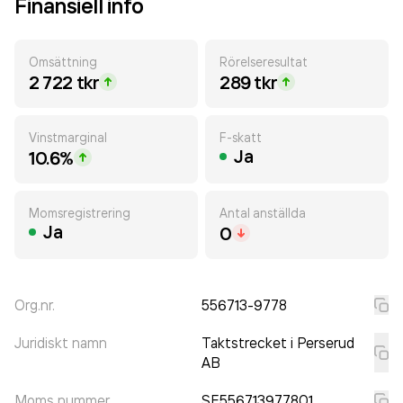
Finansiell info
Omsättning
Rörelseresultat
2 722 tkr
289 tkr
Vinstmarginal
F-skatt
Ja
10.6%
Momsregistrering
Antal anställda
Ja
0
Org.nr.
556713-9778
Juridiskt namn
Taktstrecket i Perserud
AB
Moms nummer
SE556713977801