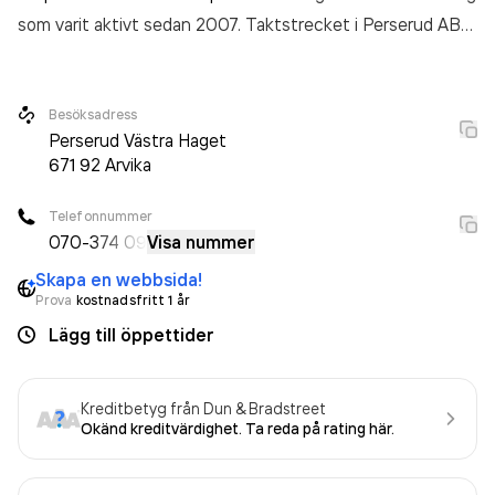
som varit aktivt sedan 2007. Taktstrecket i Perserud AB
omsatte 2 722 000,00 kr
senaste räkenskapsåret (2025).
Besöksadress
Perserud Västra Haget
671 92
Arvika
Telefonnummer
070-
374 09
Visa nummer
Skapa en webbsida!
Prova
kostnadsfritt 1 år
Lägg till öppettider
Kreditbetyg från Dun & Bradstreet
Okänd kreditvärdighet. Ta reda på rating här.