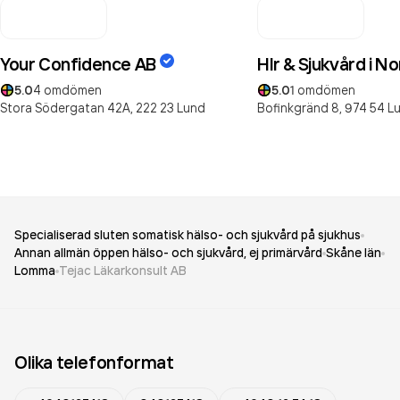
Your Confidence AB
Hlr & Sjukvård i N
5.0
4
omdömen
5.0
1
omdömen
Stora Södergatan 42A,
222 23
Lund
Bofinkgränd 8,
974 54
Lu
Specialiserad sluten somatisk hälso- och sjukvård på sjukhus
Annan allmän öppen hälso- och sjukvård, ej primärvård
Skåne län
Lomma
Tejac Läkarkonsult AB
Olika telefonformat