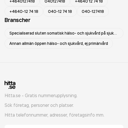
+4640127418
040127418
+4640 12 74 18
+4640-12 74 18
040-12 74 18
040-127418
Branscher
Specialiserad sluten somatisk hälso- och sjukvård på sjukhus
Annan allmän öppen hälso- och sjukvård, ej primärvård
Hitta.se - Gratis nummerupplysning.
Sök företag, personer och platser.
Hitta telefonnummer, adresser, företagsinfo mm.