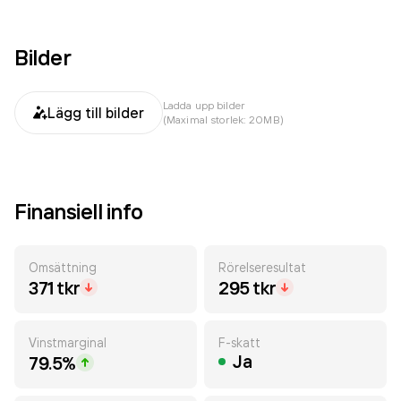
Bilder
Ladda upp bilder
Lägg till bilder
(Maximal storlek: 20MB)
Finansiell info
Omsättning
Rörelseresultat
371 tkr
295 tkr
Vinstmarginal
F-skatt
Ja
79.5%