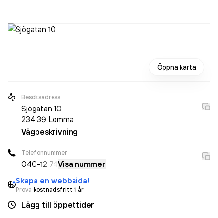
sedan året innan. Bolaget är ett aktiebolag som varit aktivt
sedan 1985. Tejac Läkarkonsult AB
omsatte
371 000,00 kr
senaste räkenskapsåret (2025).
Öppna karta
Besöksadress
Sjögatan 10
234 39
Lomma
Vägbeskrivning
Telefonnummer
040-
12 74
Visa nummer
Skapa en webbsida!
Prova
kostnadsfritt 1 år
Lägg till öppettider