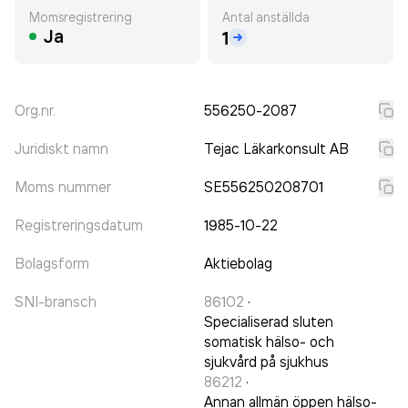
Momsregistrering
Antal anställda
Ja
1
Org.nr.
556250-2087
Juridiskt namn
Tejac Läkarkonsult AB
Moms nummer
SE556250208701
Registreringsdatum
1985-10-22
Bolagsform
Aktiebolag
SNI-bransch
86102
·
Specialiserad sluten
somatisk hälso- och
sjukvård på sjukhus
86212
·
Annan allmän öppen hälso-