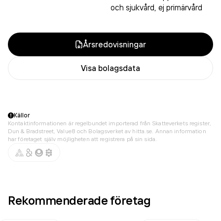
och sjukvård, ej primärvård
Årsredovisningar
Visa bolagsdata
Källor
Kontaktinformationen är regelbundet importerad från Skatteverkets register,
Dun & Bradstreet, Value8 och Bolagsverket av hitta.se. Annan information
har företaget själv möjligheten att registrera på sin sida.
Rekommenderade företag