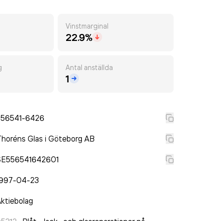
Vinstmarginal
22.9%
g
Antal anställda
1
556541-6426
horéns Glas i Göteborg AB
SE556541642601
1997-04-23
ktiebolag