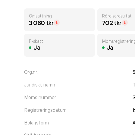
Omsättning
Rörelseresultat
3 060 tkr
702 tkr
F-skatt
Momsregistrerin
Ja
Ja
Org.nr.
Juridiskt namn
T
Moms nummer
Registreringsdatum
Bolagsform
A