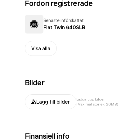
Fordon registrerade
Senaste införskaffat
Fiat Twin 640SLB
Visa alla
Bilder
Ladda upp bilder
Lägg till bilder
(Maximal storlek: 20MB)
Finansiell info