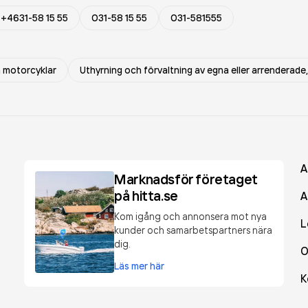
+4631-58 15 55
031-58 15 55
031-581555
m motorcyklar
Uthyrning och förvaltning av egna eller arrenderade,
A
Marknadsför företaget
på hitta.se
A
Kom igång och annonsera mot nya
L
kunder och samarbetspartners nära
dig.
O
Läs mer här
K