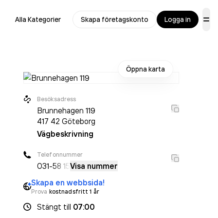
Alla Kategorier
Skapa företagskonto
Logga in
Öppna karta
Besöksadress
Brunnehagen 119
417 42
Göteborg
Vägbeskrivning
Telefonnummer
031-
58 15
Visa nummer
Skapa en webbsida!
Prova
kostnadsfritt 1 år
Stängt
till
07:00