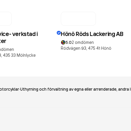
ice- verkstad i
Hönö Röds Lackering AB
ter
5.0
2
omdömen
Rödvägen 93,
475 41
Hönö
dömen
3,
435 33
Mölnlycke
otorcyklar
Uthyrning och förvaltning av egna eller arrenderade, andra 