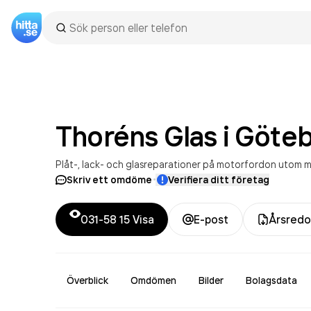
Thoréns Glas i Göte
Plåt-, lack- och glasreparationer på motorfordon utom 
·
Skriv ett omdöme
Verifiera ditt företag
031-58 15
Visa
E-post
Årsredo
Överblick
Omdömen
Bilder
Bolagsdata