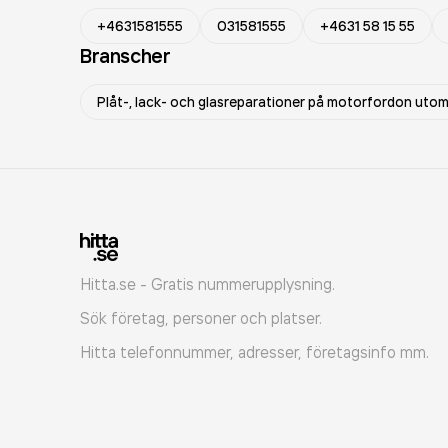
+4631581555
031581555
+4631 58 15 55
Branscher
Plåt-, lack- och glasreparationer på motorfordon uto
Hitta.se - Gratis nummerupplysning.
Sök företag, personer och platser.
Hitta telefonnummer, adresser, företagsinfo mm.