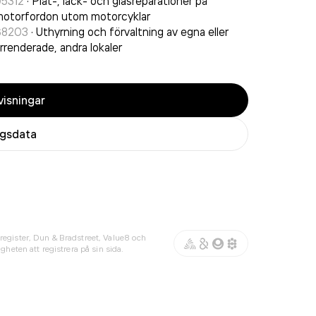
95312
·
Plåt-, lack- och glasreparationer på
otorfordon utom motorcyklar
68203
·
Uthyrning och förvaltning av egna eller
rrenderade, andra lokaler
isningar
agsdata
register, Dun & Bradstreet, Value8 och
gheten att registrera på sin sida.