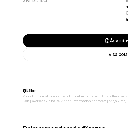
SNI-bransch
m
a
Årsredov
Visa bol
Källor
Kontaktinformationen är regelbundet importerad från Skatteverkets 
Bolagsverket av hitta.se. Annan information har företaget själv möjli