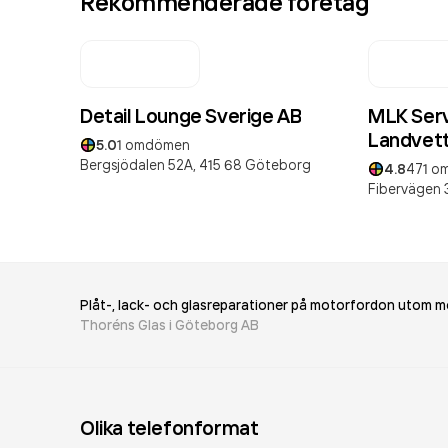
Rekommenderade företag
Detail Lounge Sverige AB
MLK Serv
Landvet
5.0
1
omdömen
Bergsjödalen 52A,
415 68
Göteborg
4.8
471
om
Fibervägen 
Plåt-, lack- och glasreparationer på motorfordon utom m
Thoréns Glas i Göteborg AB
Olika telefonformat