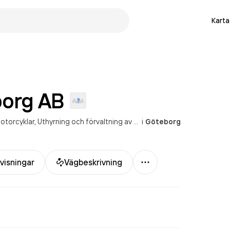
Karta
borg
AB
motorcyklar
Uthyrning och förvaltning av egna eller arrenderade, andra lokaler
i
Göteborg
Mer
visningar
Vägbeskrivning