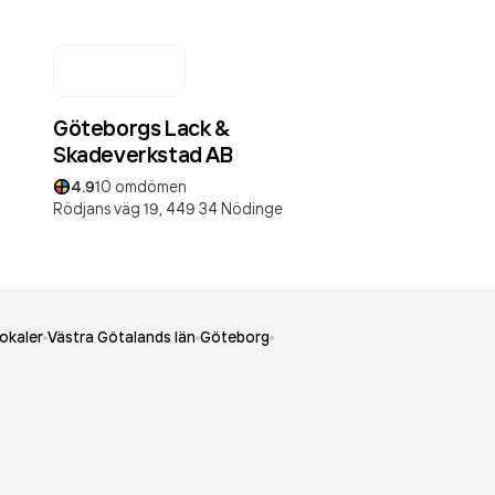
Göteborgs Lack &
Skadeverkstad AB
4.9
10
omdömen
Rödjans väg 19,
449 34
Nödinge
lokaler
Västra Götalands län
Göteborg