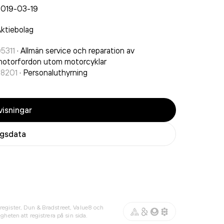
2019-03-19
ktiebolag
5311
·
Allmän service och reparation av
otorfordon utom motorcyklar
78201
·
Personaluthyrning
isningar
agsdata
register, Dun & Bradstreet, Value8 och
gheten att registrera på sin sida.