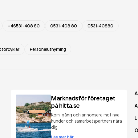
+46531-408 80
0531-408 80
0531-40880
otorcyklar
Personaluthyrning
A
Marknadsför företaget
på hitta.se
A
Kom igång och annonsera mot nya
L
kunder och samarbetspartners nära
dig.
O
Läs mer här