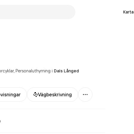
Karta
rcyklar
Personaluthyrning
i
Dals Långed
Mer
visningar
Vägbeskrivning
a