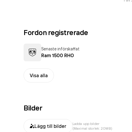
Fordon registrerade
Senaste införskaffat
Ram 1500 RHO
Visa alla
Bilder
Ladda upp bilder
Lägg till bilder
(Maximal storlek: 20MB)