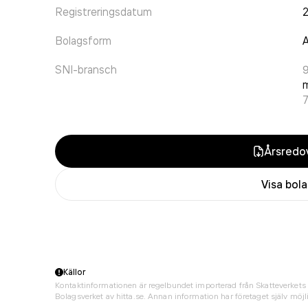
Registreringsdatum
Bolagsform
A
SNI-bransch
9
m
Årsredov
Visa bol
Källor
Kontaktinformationen är regelbundet importerad från Skatteverkets 
Bolagsverket av hitta.se. Annan information har företaget själv möjli