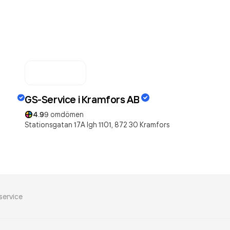
GS-Service i Kramfors AB
4.9
9
omdömen
Stationsgatan 17A lgh 1101,
872 30
Kramfors
service