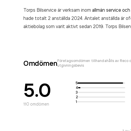
Torps Bilservice är verksam inom
allmän service oc
hade totalt 2 anställda 2024. Antalet anställda är o
aktiebolag som varit aktivt sedan 2019. Torps Bilse
räkenskapsåret (2024).
Företagsomdömen tillhandahålls av Reco o
Omdömen
utgivningsbevis
5.0
5
4
3
2
1
110
omdömen
1
av