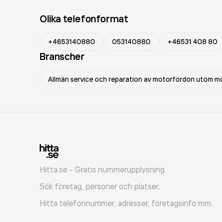
Olika telefonformat
+4653140880
053140880
+46531 408 80
Branscher
Allmän service och reparation av motorfordon utom m
Hitta.se - Gratis nummerupplysning.
Sök företag, personer och platser.
Hitta telefonnummer, adresser, företagsinfo mm.