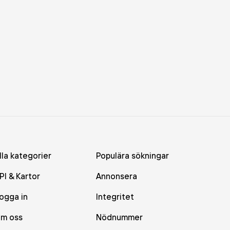
lla kategorier
Populära sökningar
PI & Kartor
Annonsera
ogga in
Integritet
m oss
Nödnummer