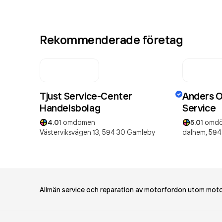
Rekommenderade företag
Tjust Service-Center
Anders Ol
Handelsbolag
Service
4.0
1
omdömen
5.0
1
omd
Västerviksvägen 13,
594 30
Gamleby
dalhem,
594
Allmän service och reparation av motorfordon utom moto