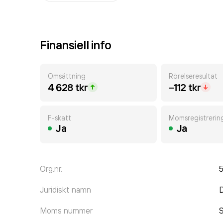
Finansiell info
Omsättning
Rörelseresultat
4 628 tkr
−112 tkr
F-skatt
Momsregistrerin
Ja
Ja
Org.nr.
Juridiskt namn
D
Moms nummer