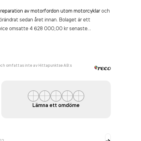
h reparation av motorfordon utom motorcyklar
och
förändrat sedan året innan. Bolaget är ett
rvice
omsatte 4 628 000,00 kr
senaste
ch omfattas inte av Hittapunktse AB:s
Lämna ett omdöme
22