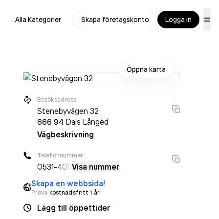
Alla Kategorier
Skapa företagskonto
Logga in
Öppna karta
Besöksadress
Stenebyvägen 32
666 94
Dals Långed
Vägbeskrivning
Telefonnummer
0531
-408
Visa nummer
Skapa en webbsida!
Prova
kostnadsfritt 1 år
Lägg till öppettider