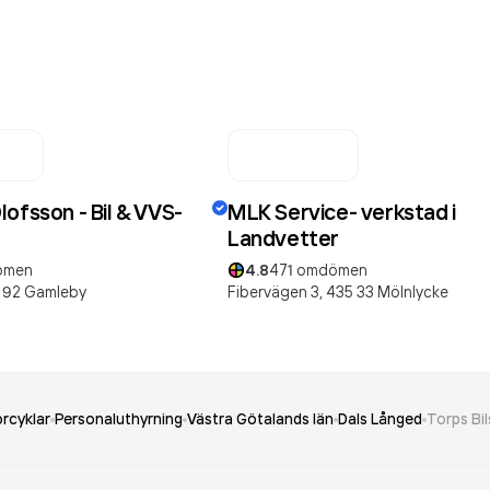
ofsson - Bil & VVS-
MLK Service- verkstad i
Landvetter
ömen
4.8
471
omdömen
 92
Gamleby
Fibervägen 3,
435 33
Mölnlycke
rcyklar
Personaluthyrning
Västra Götalands län
Dals Långed
Torps Bil