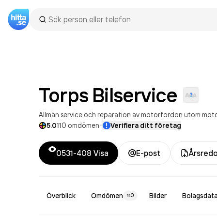
Torps
Bilservice
Allmän service och reparation av motorfordon utom moto
·
5.0
110
omdömen
Verifiera ditt företag
0531-408
Visa
E-post
Årsredo
Överblick
Omdömen
Bilder
Bolagsdat
110