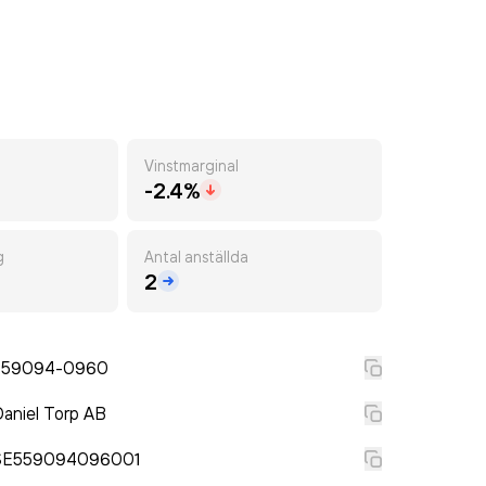
Vinstmarginal
-2.4%
g
Antal anställda
2
559094-0960
aniel Torp AB
SE559094096001