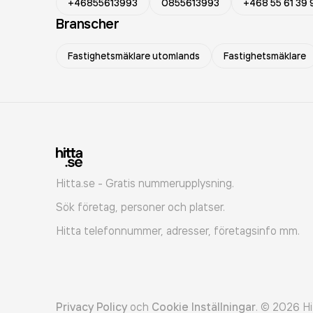
+46855613993
0855613993
+468 55 61 39 
Branscher
Fastighetsmäklare utomlands
Fastighetsmäklare
Hitta.se - Gratis nummerupplysning.
Sök företag, personer och platser.
Hitta telefonnummer, adresser, företagsinfo mm.
Privacy Policy
och
Cookie Inställningar
.
©
2026
Hi