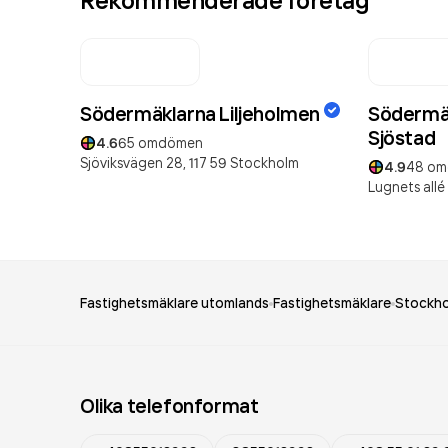
Rekommenderade företag
Södermäklarna Liljeholmen
Södermä
Sjöstad
4.6
65
omdömen
Sjöviksvägen 28,
117 59
Stockholm
4.9
48
om
Lugnets allé
Fastighetsmäklare utomlands
Fastighetsmäklare
Stockho
Olika telefonformat