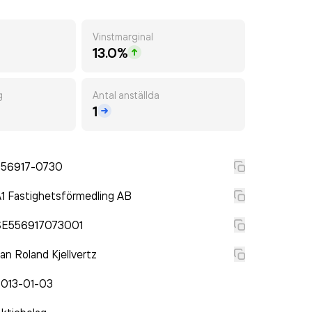
Vinstmarginal
13.0%
g
Antal anställda
1
556917-0730
1 Fastighetsförmedling AB
SE556917073001
an Roland Kjellvertz
2013-01-03