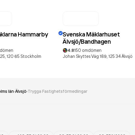
klarna Hammarby
Svenska Mäklarhuset
Älvsjö/Bandhagen
dömen
4.8
150
omdömen
 25,
120 65
Stockholm
Johan Skyttes Väg 189,
125 34
Älvsjö
lms län
Älvsjö
Trygga Fastighetsförmedlingar