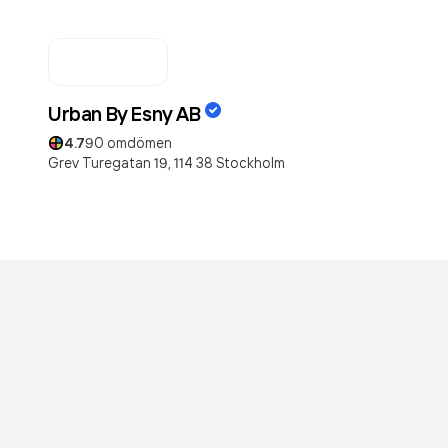
Urban By Esny AB
4.7
90
omdömen
Grev Turegatan 19,
114 38
Stockholm