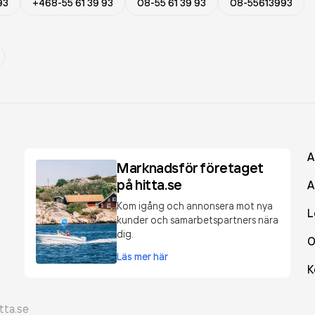
93
+468-55 61 39 93
08-55 61 39 93
08-55613993
A
Marknadsför företaget
på hitta.se
A
Kom igång och annonsera mot nya
L
kunder och samarbetspartners nära
dig.
O
Läs mer här
K
tta.se