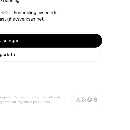
ktiebolag
68310
·
Förmedling avseende
astighetsverksamhet
isningar
agsdata
register, Dun & Bradstreet, Value8 och
gheten att registrera på sin sida.