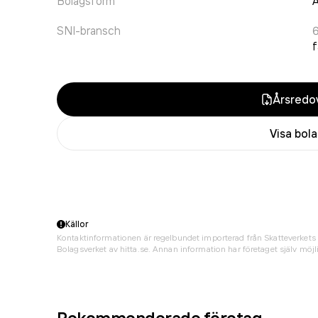
Bolagsform
A
SNI-bransch
f
Årsredov
Visa bol
Källor
Kontaktinformationen är regelbundet importerad från Skatteverkets 
Bolagsverket av hitta.se. Annan information har företaget själv möjli