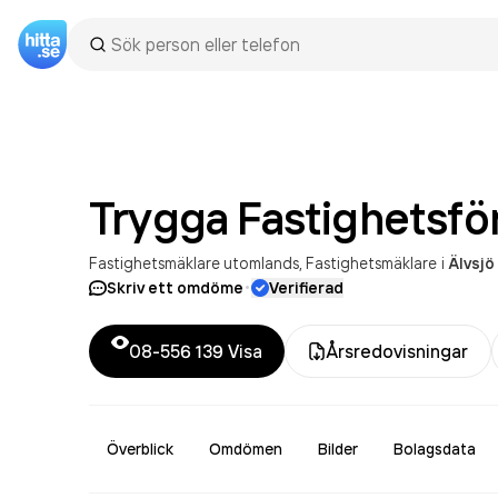
Trygga
Fastighetsfö
Fastighetsmäklare utomlands
Fastighetsmäklare
i
Älvsjö
·
Skriv ett omdöme
Verifierad
08-556 139
Visa
Årsredovisningar
Överblick
Omdömen
Bilder
Bolagsdata