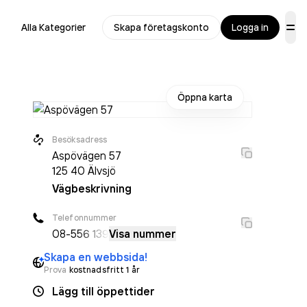
Alla Kategorier
Skapa företagskonto
Logga in
Öppna karta
Besöksadress
Aspövägen 57
125 40
Älvsjö
Vägbeskrivning
Telefonnummer
08-5
56 139
Visa nummer
Skapa en webbsida!
Prova
kostnadsfritt 1 år
Lägg till öppettider