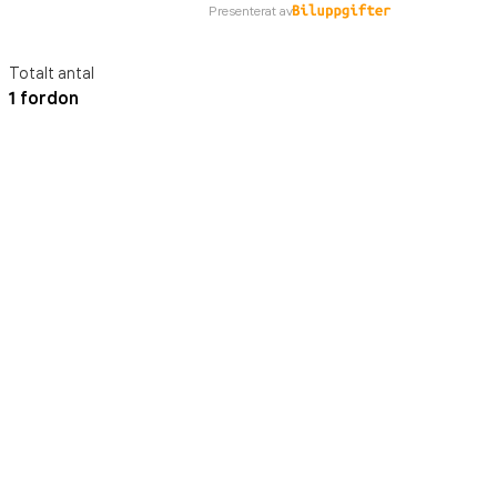
Presenterat av
Totalt antal
1 fordon