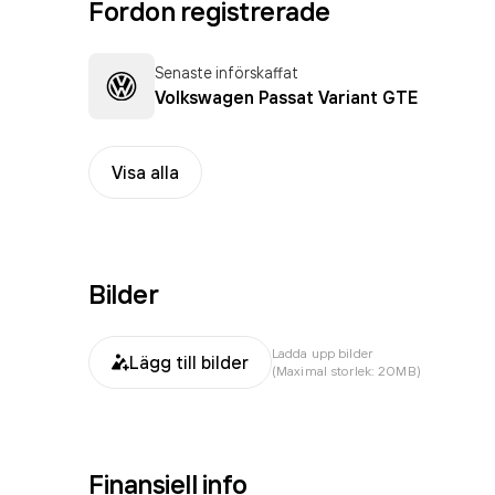
Fordon registrerade
Senaste införskaffat
Volkswagen Passat Variant GTE
Visa alla
Bilder
Ladda upp bilder
Lägg till bilder
(Maximal storlek: 20MB)
Finansiell info