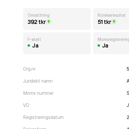
Omsättning
Rörelseresultat
392 tkr
51 tkr
F-skatt
Momsregistrerin
Ja
Ja
Org.nr.
Juridiskt namn
A
Moms nummer
VD
J
Registreringsdatum