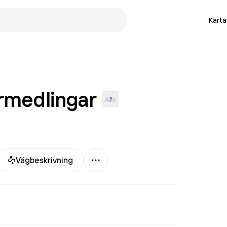
Karta
rmedlingar
Mer
Vägbeskrivning