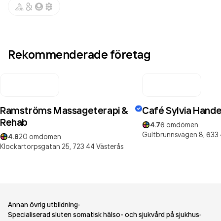
Rekommenderade företag
Ramströms Massageterapi &
Café Sylvia Hande
Rehab
4.7
6
omdömen
Gultbrunnsvägen 8,
633 
4.8
20
omdömen
Klockartorpsgatan 25,
723 44
Västerås
Annan övrig utbildning
Specialiserad sluten somatisk hälso- och sjukvård på sjukhus