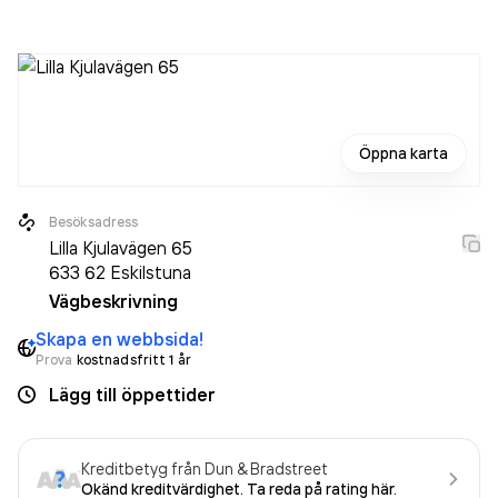
varit aktivt sedan 2018. Ujjayi Sweden AB
omsatte
240 000,00 kr
senaste räkenskapsåret (2025).
Öppna karta
Besöksadress
Lilla Kjulavägen 65
633 62
Eskilstuna
Vägbeskrivning
Skapa en webbsida!
Prova
kostnadsfritt 1 år
Lägg till öppettider
Kreditbetyg från Dun & Bradstreet
Okänd kreditvärdighet. Ta reda på rating här.