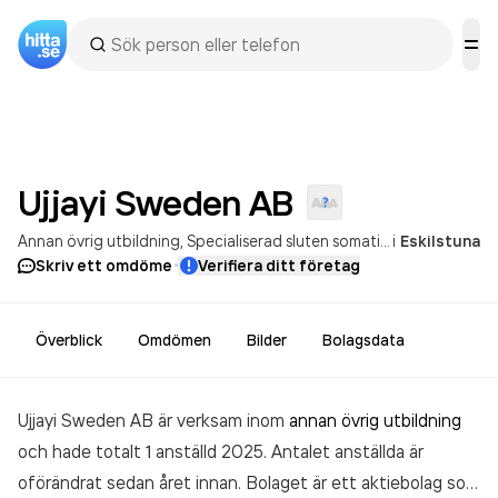
Ujjayi Sweden
AB
Annan övrig utbildning
Specialiserad sluten somatisk hälso- och sjukvård på sjukhus
i
Eskilstuna
·
Skriv ett omdöme
Verifiera ditt företag
Överblick
Omdömen
Bilder
Bolagsdata
Ujjayi Sweden AB är verksam inom
annan övrig utbildning
och hade totalt 1 anställd 2025. Antalet anställda är
oförändrat sedan året innan. Bolaget är ett aktiebolag som