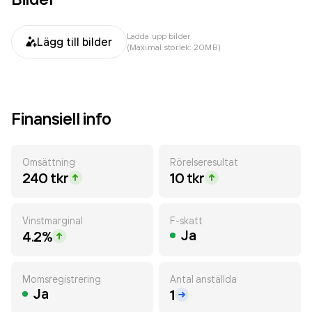
Ladda upp bilder
Lägg till bilder
(Maximal storlek: 20MB)
Finansiell info
Omsättning
Rörelseresultat
240 tkr
10 tkr
Vinstmarginal
F-skatt
Ja
4.2%
Momsregistrering
Antal anställda
Ja
1