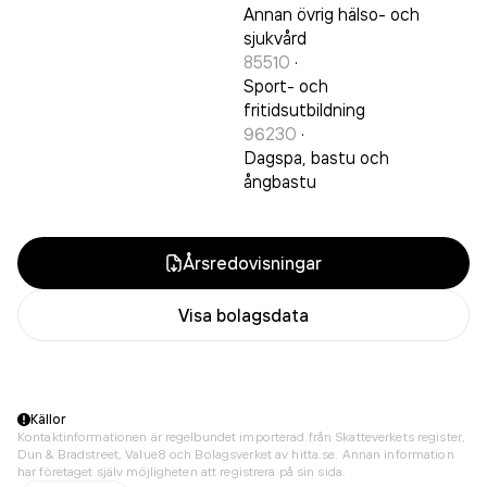
Annan övrig hälso- och
sjukvård
85510
·
Sport- och
fritidsutbildning
96230
·
Dagspa, bastu och
ångbastu
Årsredovisningar
Visa bolagsdata
Källor
Kontaktinformationen är regelbundet importerad från Skatteverkets register,
Dun & Bradstreet, Value8 och Bolagsverket av hitta.se. Annan information
har företaget själv möjligheten att registrera på sin sida.