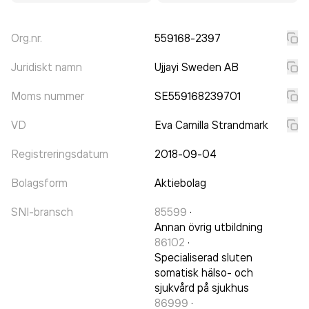
Org.nr.
559168-2397
Juridiskt namn
Ujjayi Sweden AB
Moms nummer
SE559168239701
VD
Eva Camilla Strandmark
Registreringsdatum
2018-09-04
Bolagsform
Aktiebolag
SNI-bransch
85599
·
Annan övrig utbildning
86102
·
Specialiserad sluten
somatisk hälso- och
sjukvård på sjukhus
86999
·