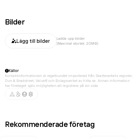
Bilder
Ladda upp bilder
Lägg till bilder
(Maximal storlek: 20MB)
Källor
Kontaktinformationen är regelbundet importerad från Skatteverkets register,
Dun & Bradstreet, Value8 och Bolagsverket av hitta.se. Annan information
har företaget själv möjligheten att registrera på sin sida.
Rekommenderade företag