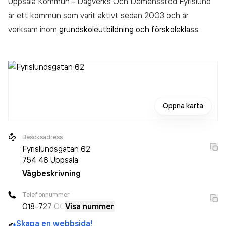
Uppsala Kommun - Dagverks Och Demensstöd Fyrislund
är ett kommun som varit aktivt sedan 2003 och är
verksam inom
grundskoleutbildning och förskoleklass
.
Öppna karta
Besöksadress
Fyrislundsgatan 62
754 46
Uppsala
Vägbeskrivning
Telefonnummer
018-
727 00
Visa nummer
Skapa en webbsida!