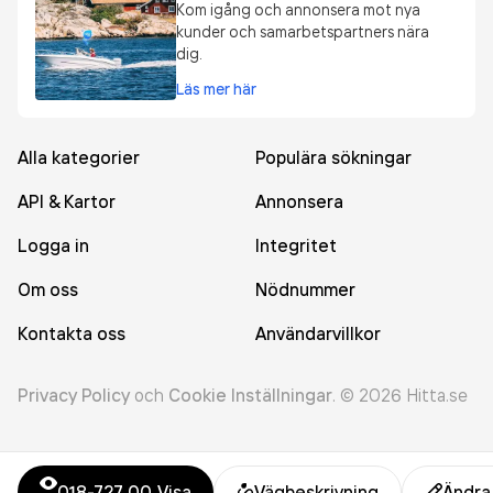
Kom igång och annonsera mot nya
kunder och samarbetspartners nära
dig.
Läs mer här
Alla kategorier
Populära sökningar
API & Kartor
Annonsera
Logga in
Integritet
Om oss
Nödnummer
Kontakta oss
Användarvillkor
Privacy Policy
och
Cookie Inställningar
.
©
2026
Hitta.se
018-727 00
Visa
Vägbeskrivning
Ändra