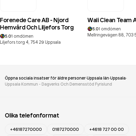
Forenede Care AB - Njord
Wali Clean Team 
Hemvård Och Liljefors Torg
5.0
1
omdömen
Mellringevägen 88,
703 
5.0
1
omdömen
Liljefors torg 4,
754 29
Uppsala
Öppna sociala insatser för äldre personer
Uppsala län
Uppsala
Uppsala Kommun - Dagverks Och Demensstöd Fyrislund
Olika telefonformat
+46187270000
0187270000
+4618 727 00 00