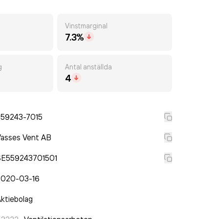
Vinstmarginal
7.3%
g
Antal anställda
4
559243-7015
Vasses Vent AB
SE559243701501
2020-03-16
ktiebolag