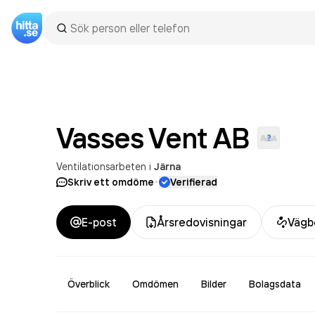
Vasses Vent
AB
Ventilationsarbeten
i
Järna
·
Skriv ett omdöme
Verifierad
E-post
Årsredovisningar
Vägb
Överblick
Omdömen
Bilder
Bolagsdata