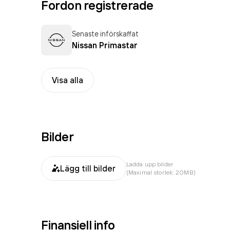
Fordon registrerade
Senaste införskaffat
Nissan Primastar
Visa alla
Bilder
Ladda upp bilder
Lägg till bilder
(Maximal storlek: 20MB)
Finansiell info