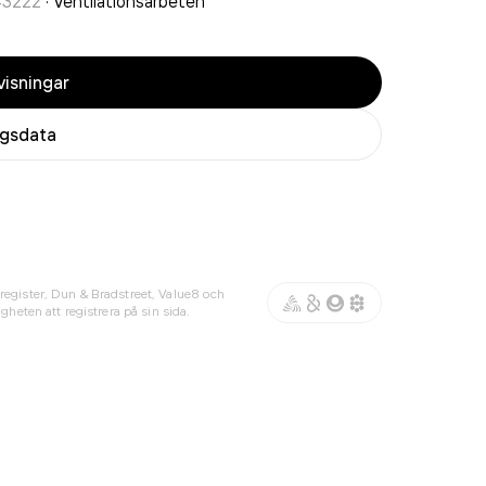
43222
·
Ventilationsarbeten
isningar
agsdata
register, Dun & Bradstreet, Value8 och
gheten att registrera på sin sida.