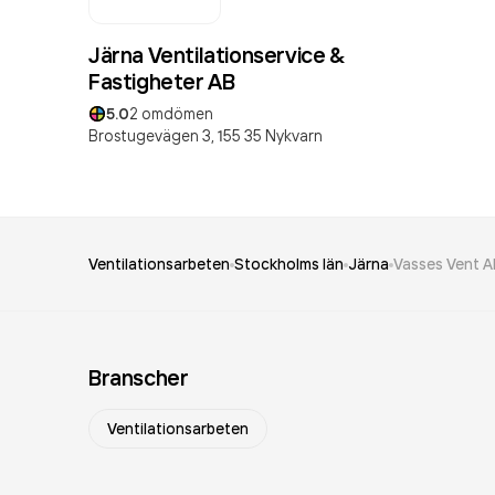
Järna Ventilationservice &
Fastigheter AB
5.0
2
omdömen
Brostugevägen 3,
155 35
Nykvarn
Ventilationsarbeten
Stockholms län
Järna
Vasses Vent A
Branscher
Ventilationsarbeten