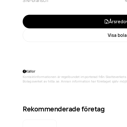
SNI-bransch
Årsredov
Visa bol
Källor
Kontaktinformationen är regelbundet importerad från Skatteverkets 
Bolagsverket av hitta.se. Annan information har företaget själv möjli
Rekommenderade företag