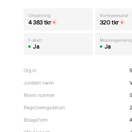
Omsättning
Rörelseresultat
4 383 tkr
320 tkr
F-skatt
Momsregistrerin
Ja
Ja
Org.nr.
Juridiskt namn
Moms nummer
Registreringsdatum
Bolagsform
A