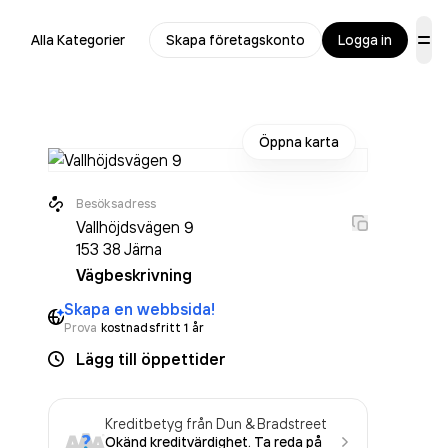
Alla Kategorier
Skapa företagskonto
Logga in
Öppna karta
Besöksadress
Vallhöjdsvägen 9
153 38
Järna
Vägbeskrivning
Skapa en webbsida!
Prova
kostnadsfritt 1 år
Lägg till öppettider
Kreditbetyg från Dun & Bradstreet
Okänd kreditvärdighet. Ta reda på