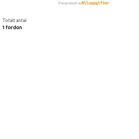
Presenterat av
Totalt antal
1 fordon