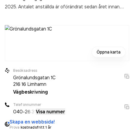
2025. Antalet anställda är oförändrat sedan året innan.
Bolaget är ett aktiebolag som varit aktivt sedan 2000.
Von Platen Modern Form AB
omsatte 2 300 000,00 kr
senaste räkenskapsåret (2025).
Öppna karta
Besöksadress
Grönalundsgatan 1C
216 16
Limhamn
Vägbeskrivning
Telefonnummer
040-
26 31
Visa nummer
Skapa en webbsida!
Prova
kostnadsfritt 1 år