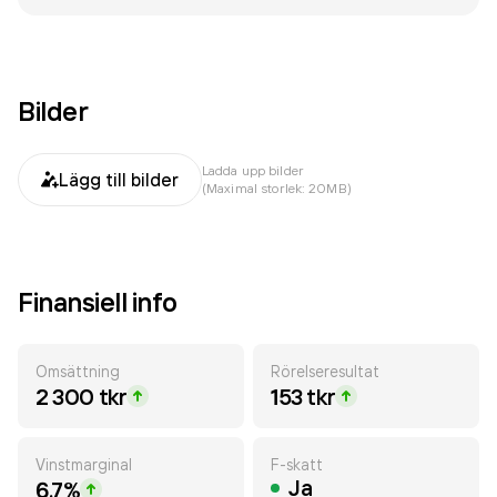
Bilder
Ladda upp bilder
Lägg till bilder
(Maximal storlek: 20MB)
Finansiell info
Omsättning
Rörelseresultat
2 300 tkr
153 tkr
Vinstmarginal
F-skatt
Ja
6.7%