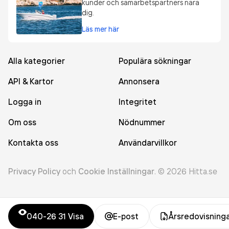
kunder och samarbetspartners nära
dig.
Läs mer här
Alla kategorier
Populära sökningar
API & Kartor
Annonsera
Logga in
Integritet
Om oss
Nödnummer
Kontakta oss
Användarvillkor
Privacy Policy
och
Cookie Inställningar
.
©
2026
Hitta.se
040-26 31
Visa
E-post
Årsredovisning