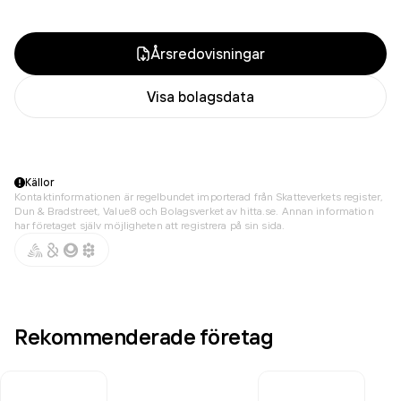
Årsredovisningar
Visa bolagsdata
Källor
Kontaktinformationen är regelbundet importerad från Skatteverkets register,
Dun & Bradstreet, Value8 och Bolagsverket av hitta.se. Annan information
har företaget själv möjligheten att registrera på sin sida.
Rekommenderade företag