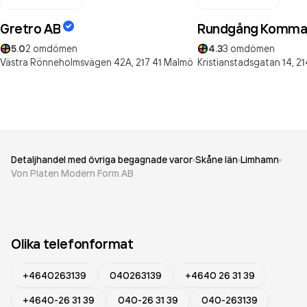
Gretro AB
Rundgång Komman
5.0
2
omdömen
4.3
3
omdömen
Västra Rönneholmsvägen 42A,
217 41
Malmö
Kristianstadsgatan 14,
21
Detaljhandel med övriga begagnade varor
Skåne län
Limhamn
Von Platen Modern Form AB
Olika telefonformat
+4640263139
040263139
+4640 26 31 39
+4640-26 31 39
040-26 31 39
040-263139