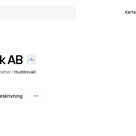
Karta
k
AB
lbehör
i
Hudiksvall
Mer
eskrivning