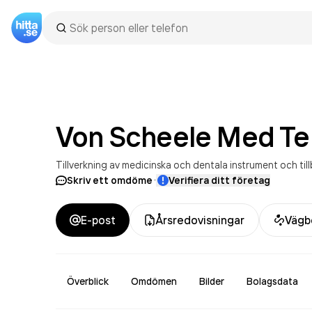
Von Scheele Med Te
Tillverkning av medicinska och dentala instrument och til
·
Skriv ett omdöme
Verifiera ditt företag
E-post
Årsredovisningar
Vägb
Överblick
Omdömen
Bilder
Bolagsdata