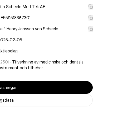
Von Scheele Med Tek AB
SE559518367301
eif Henry Jonsson von Scheele
2025-02-05
ktiebolag
32501
·
Tillverkning av medicinska och dentala
nstrument och tillbehör
isningar
agsdata