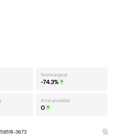
Vinstmarginal
-74.3%
g
Antal anställda
0
559518-3673