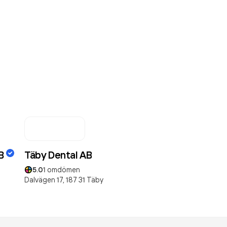
B
Täby Dental AB
5.0
1
omdömen
Dalvägen 17,
187 31
Täby