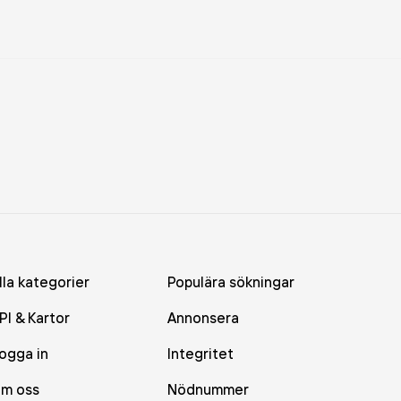
lla kategorier
Populära sökningar
PI & Kartor
Annonsera
ogga in
Integritet
m oss
Nödnummer