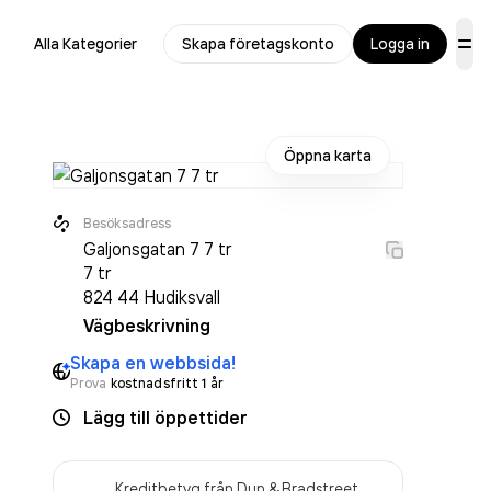
Alla Kategorier
Skapa företagskonto
Logga in
Öppna karta
Besöksadress
Galjonsgatan 7 7 tr
7 tr
824 44
Hudiksvall
Vägbeskrivning
Skapa en webbsida!
Prova
kostnadsfritt 1 år
Lägg till öppettider
Kreditbetyg från Dun & Bradstreet