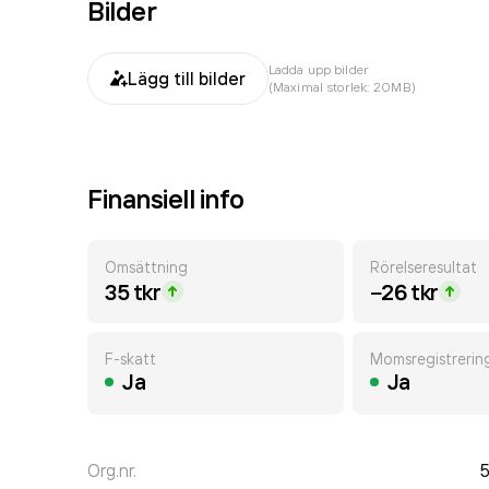
Bilder
Ladda upp bilder
Lägg till bilder
(Maximal storlek: 20MB)
Finansiell info
Omsättning
Rörelseresultat
35 tkr
−26 tkr
F-skatt
Momsregistrerin
Ja
Ja
Org.nr.