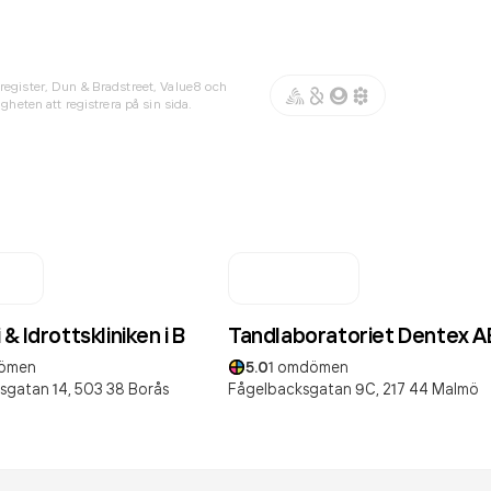
register, Dun & Bradstreet, Value8 och
gheten att registrera på sin sida.
& Idrottskliniken i B
Tandlaboratoriet Dentex A
ömen
5.0
1
omdömen
sgatan 14,
503 38
Borås
Fågelbacksgatan 9C,
217 44
Malmö