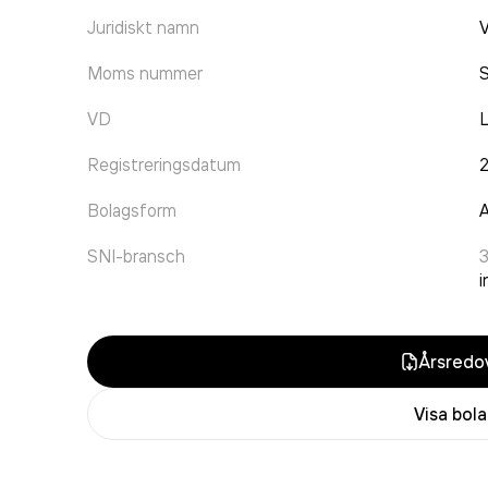
Juridiskt namn
Moms nummer
VD
L
Registreringsdatum
Bolagsform
A
SNI-bransch
i
Årsredov
Visa bol