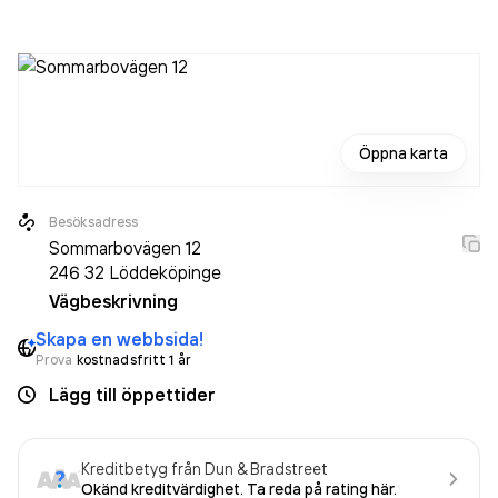
av motorfordon utom motorcyklar
.
Öppna karta
Besöksadress
Sommarbovägen 12
246 32
Löddeköpinge
Vägbeskrivning
Skapa en webbsida!
Prova
kostnadsfritt 1 år
Lägg till öppettider
Kreditbetyg från Dun & Bradstreet
Okänd kreditvärdighet. Ta reda på rating här.