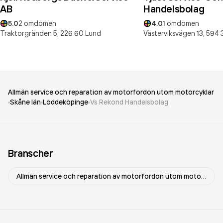
AB
Handelsbolag
5.0
2
omdömen
4.0
1
omdömen
Traktorgränden 5,
226 60
Lund
Västerviksvägen 13,
594 
Allmän service och reparation av motorfordon utom motorcyklar
Skåne län
Löddeköpinge
Vs Rekond Handelsbolag
Branscher
Allmän service och reparation av motorfordon utom motorcyklar