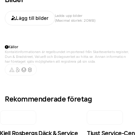
Ladda upp bilder
Lägg till bilder
(Maximal storlek: 20MB)
Källor
Kontaktinformationen är regelbundet importerad från Skatteverkets register,
Dun & Bradstreet, Value8 och Bolagsverket av hitta.se. Annan information
har företaget själv möjligheten att registrera på sin sida.
Rekommenderade företag
Kjell Rosbergs Däck & Service
Tjust Service-Cen