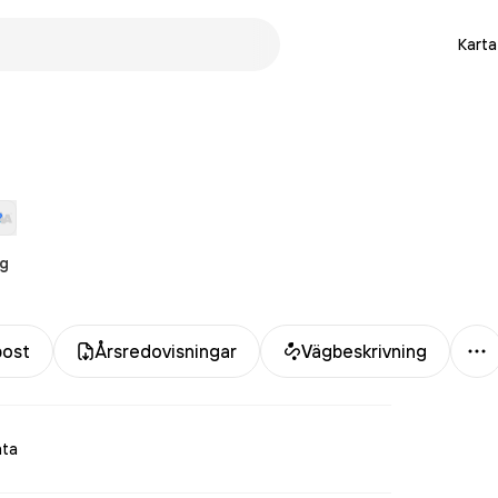
Karta
rg
Me
post
Årsredovisningar
Vägbeskrivning
ata