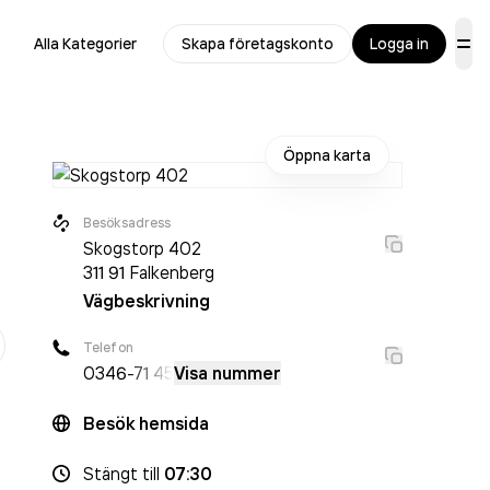
Alla Kategorier
Skapa företagskonto
Logga in
Öppna karta
Besöksadress
Skogstorp 402
311 91
Falkenberg
Vägbeskrivning
r
Telefon
0346
-71 45
Visa nummer
Besök hemsida
Stängt
till
07:30