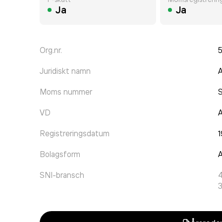
Ja
Ja
Org.nr.
Juridiskt namn
A
Moms nummer
VD
A
Registreringsdatum
Bolagsform
A
SNI-bransch