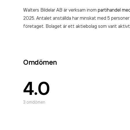
Walters Bildelar AB är verksam inom
partihandel med
2025. Antalet anställda har minskat med 5 persone
företaget. Bolaget är ett aktiebolag som varit aktiv
106 708 000,00 kr
senaste räkenskapsåret (2025)
Omdömen
4.0
3
omdömen