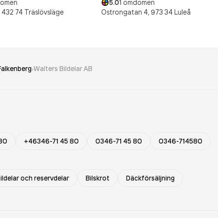
ömen
5.0
1
omdömen
432 74
Träslövsläge
Ostrongatan 4,
973 34
Luleå
Falkenberg
Walters Bildelar AB
 80
+46346-71 45 80
0346-71 45 80
0346-714580
ildelar och reservdelar
Bilskrot
Däckförsäljning