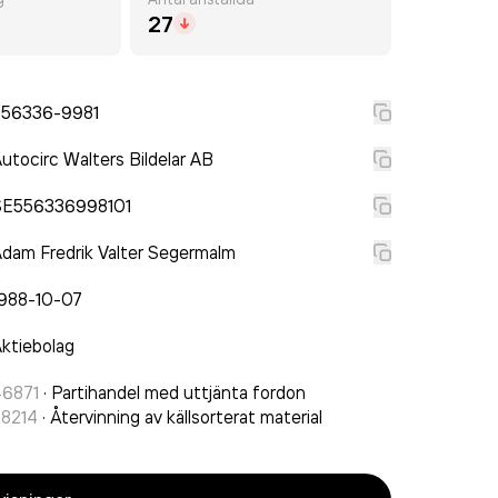
27
556336-9981
utocirc Walters Bildelar AB
SE556336998101
dam Fredrik Valter Segermalm
1988-10-07
ktiebolag
46871
·
Partihandel med uttjänta fordon
38214
·
Återvinning av källsorterat material