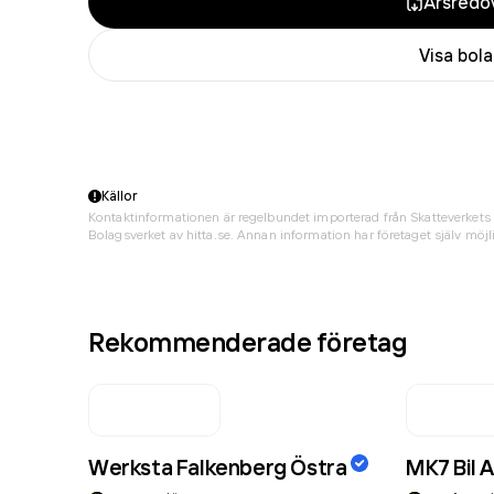
Årsredov
Visa bol
Källor
Kontaktinformationen är regelbundet importerad från Skatteverkets 
Bolagsverket av hitta.se. Annan information har företaget själv möjli
Rekommenderade företag
Werksta Falkenberg Östra
MK7 Bil 