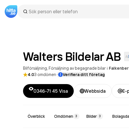
Walters Bildelar
AB
Bilförsäljning
Försäljning av begagnade bilar
i
Falkenbe
·
4.0
3
omdömen
Verifiera ditt företag
0346-71 45
Visa
Webbsida
E-
Överblick
Omdömen
Bilder
Bolagsd
3
3