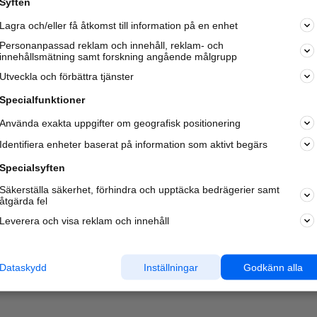
Syften
Kom igång och annonsera mot
Lagra och/eller få åtkomst till information på en enhet
nya kunder och
samarbetspartners nära dig.
Personanpassad reklam och innehåll, reklam- och
innehållsmätning samt forskning angående målgrupp
Läs mer här
Utveckla och förbättra tjänster
Specialfunktioner
Använda exakta uppgifter om geografisk positionering
Identifiera enheter baserat på information som aktivt begärs
Specialsyften
Säkerställa säkerhet, förhindra och upptäcka bedrägerier samt
åtgärda fel
Leverera och visa reklam och innehåll
Dataskydd
Inställningar
Godkänn alla