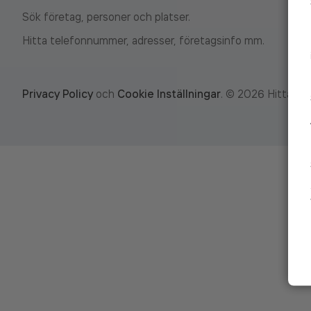
Sök företag, personer och platser.
Hitta telefonnummer, adresser, företagsinfo mm.
Privacy Policy
och
Cookie Inställningar
.
©
2026
Hitta.se