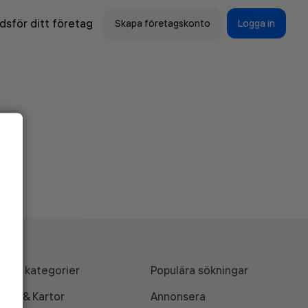
sför ditt företag
Skapa företagskonto
Logga in
Alla kategorier
Populära sökningar
API & Kartor
Annonsera