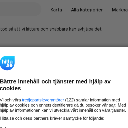
Karta
Alla kategorier
Marknad
tod så att vi lättare och snabbare kan avhjälpa det.
Bättre innehåll och tjänster med hjälp av
cookies
Vi och våra
tredjepartsleverantörer
(122) samlar information med
hjälp av cookies och enhetsidentifierare då du besöker vår sajt. Med
hjälp av informationen kan vi utveckla vårt innehåll och våra tjänster.
Marknadsför företaget på
Hitta.se och dess partners kräver samtycke för följande:
hitta.se