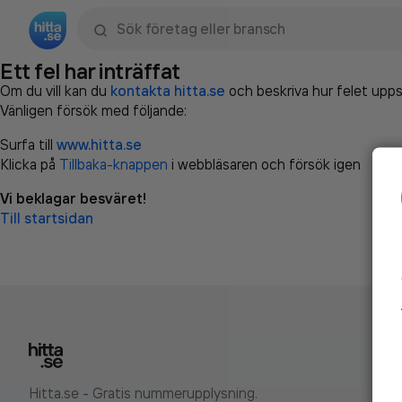
Sök namn, gata, ort, telefon, företag, sökord
Ett fel har inträffat
Om du vill kan du
kontakta hitta.se
och beskriva hur felet upps
Vänligen försök med följande:
Surfa till
www.hitta.se
Klicka på
Tillbaka-knappen
i webbläsaren och försök igen
Vi beklagar besväret!
Till startsidan
Hitta.se - Gratis nummerupplysning.