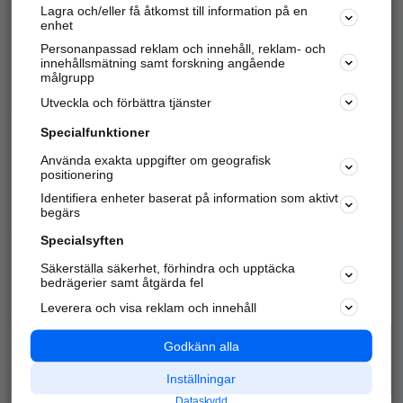
Lagra och/eller få åtkomst till information på en
Sök företag, personer och platser.
enhet
Personanpassad reklam och innehåll, reklam- och
Hitta telefonnummer, adresser, företagsinfo mm.
innehållsmätning samt forskning angående
målgrupp
Utveckla och förbättra tjänster
Marknadsför företaget
på hitta.se
Specialfunktioner
Använda exakta uppgifter om geografisk
Kom igång och annonsera mot
positionering
nya kunder och
Identifiera enheter baserat på information som aktivt
samarbetspartners nära dig.
begärs
Läs mer här
Specialsyften
Säkerställa säkerhet, förhindra och upptäcka
Alla kategorier
Populära sökningar
bedrägerier samt åtgärda fel
Leverera och visa reklam och innehåll
API & Kartor
Annonsera
Logga in
Integritet
Godkänn alla
Om oss
Nödnummer
Inställningar
Dataskydd