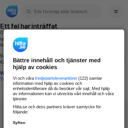
Sök namn, gata, ort, telefon, företag, sökord
Ett fel har inträffat
Om du vill kan du
kontakta hitta.se
och beskriva hur felet
uppstod så att vi lättare och snabbare kan avhjälpa det.
Vänligen försök med följande:
Surfa till
www.hitta.se
Bättre innehåll och tjänster med
Klicka på
Tillbaka-knappen
i webbläsaren och försök igen
hjälp av cookies
Vi beklagar besväret!
Vi och våra
tredjepartsleverantörer
(122) samlar
Till startsidan
information med hjälp av cookies och
enhetsidentifierare då du besöker vår sajt. Med hjälp
av informationen kan vi utveckla vårt innehåll och våra
tjänster.
Hitta.se och dess partners kräver samtycke för
följande:
Syften
Hitta.se - Gratis nummerupplysning.