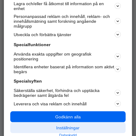
Lagra och/eller få åtkomst till information på en
Sök företag, personer och platser.
enhet
Personanpassad reklam och innehåll, reklam- och
Hitta telefonnummer, adresser, företagsinfo mm.
innehållsmätning samt forskning angående
målgrupp
Utveckla och förbättra tjänster
Marknadsför företaget
på hitta.se
Specialfunktioner
Använda exakta uppgifter om geografisk
Kom igång och annonsera mot
positionering
nya kunder och
Identifiera enheter baserat på information som aktivt
samarbetspartners nära dig.
begärs
Läs mer här
Specialsyften
Säkerställa säkerhet, förhindra och upptäcka
Alla kategorier
Populära sökningar
bedrägerier samt åtgärda fel
Leverera och visa reklam och innehåll
API & Kartor
Annonsera
Logga in
Integritet
Godkänn alla
Om oss
Nödnummer
Inställningar
Dataskydd