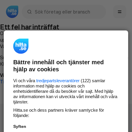
Sök namn, gata, ort, telefon, företag, sökord
Ett fel har inträffat
Om du vill kan du
kontakta hitta.se
och beskriva hur felet
uppstod så att vi lättare och snabbare kan avhjälpa det.
Vänligen försök med följande:
Surfa till
www.hitta.se
Bättre innehåll och tjänster med
Klicka på
Tillbaka-knappen
i webbläsaren och försök igen
hjälp av cookies
Vi beklagar besväret!
Vi och våra
tredjepartsleverantörer
(122) samlar
Till startsidan
information med hjälp av cookies och
enhetsidentifierare då du besöker vår sajt. Med hjälp
av informationen kan vi utveckla vårt innehåll och våra
tjänster.
Hitta.se och dess partners kräver samtycke för
följande:
Syften
Hitta.se - Gratis nummerupplysning.