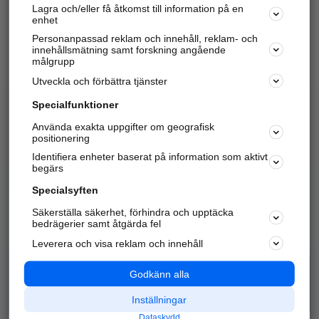
Lagra och/eller få åtkomst till information på en
Sök företag, personer och platser.
enhet
Personanpassad reklam och innehåll, reklam- och
Hitta telefonnummer, adresser, företagsinfo mm.
innehållsmätning samt forskning angående
målgrupp
Utveckla och förbättra tjänster
Marknadsför företaget
på hitta.se
Specialfunktioner
Använda exakta uppgifter om geografisk
Kom igång och annonsera mot
positionering
nya kunder och
Identifiera enheter baserat på information som aktivt
samarbetspartners nära dig.
begärs
Läs mer här
Specialsyften
Säkerställa säkerhet, förhindra och upptäcka
Alla kategorier
Populära sökningar
bedrägerier samt åtgärda fel
Leverera och visa reklam och innehåll
API & Kartor
Annonsera
Logga in
Integritet
Godkänn alla
Om oss
Nödnummer
Inställningar
Dataskydd