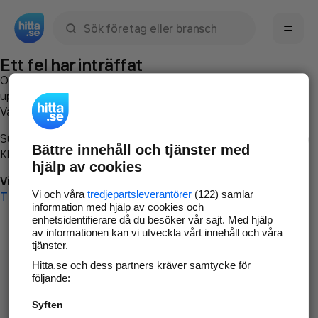
Sök namn, gata, ort, telefon, företag, sökord
Ett fel har inträffat
Om du vill kan du
kontakta hitta.se
och beskriva hur felet
uppstod så att vi lättare och snabbare kan avhjälpa det.
Vänligen försök med följande:
Surfa till
www.hitta.se
Bättre innehåll och tjänster med
Klicka på
Tillbaka-knappen
i webbläsaren och försök igen
hjälp av cookies
Vi beklagar besväret!
Vi och våra
tredjepartsleverantörer
(122) samlar
Till startsidan
information med hjälp av cookies och
enhetsidentifierare då du besöker vår sajt. Med hjälp
av informationen kan vi utveckla vårt innehåll och våra
tjänster.
Hitta.se och dess partners kräver samtycke för
följande:
Syften
Hitta.se - Gratis nummerupplysning.