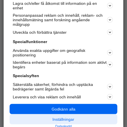
Lagra och/eller få åtkomst till information på en
Sök företag, personer och platser.
enhet
Personanpassad reklam och innehåll, reklam- och
Hitta telefonnummer, adresser, företagsinfo mm.
innehållsmätning samt forskning angående
målgrupp
Utveckla och förbättra tjänster
Marknadsför företaget
på hitta.se
Specialfunktioner
Använda exakta uppgifter om geografisk
Kom igång och annonsera mot
positionering
nya kunder och
Identifiera enheter baserat på information som aktivt
samarbetspartners nära dig.
begärs
Läs mer här
Specialsyften
Säkerställa säkerhet, förhindra och upptäcka
Alla kategorier
Populära sökningar
bedrägerier samt åtgärda fel
Leverera och visa reklam och innehåll
API & Kartor
Annonsera
Logga in
Integritet
Godkänn alla
Om oss
Nödnummer
Inställningar
Dataskydd