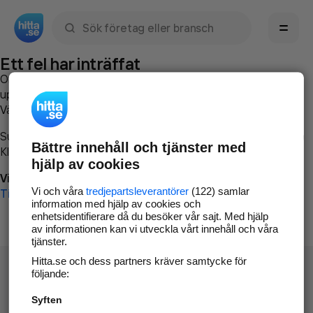
Sök namn, gata, ort, telefon, företag, sökord
Ett fel har inträffat
Om du vill kan du
kontakta hitta.se
och beskriva hur felet
uppstod så att vi lättare och snabbare kan avhjälpa det.
Vänligen försök med följande:
Surfa till
www.hitta.se
Bättre innehåll och tjänster med
Klicka på
Tillbaka-knappen
i webbläsaren och försök igen
hjälp av cookies
Vi beklagar besväret!
Vi och våra
tredjepartsleverantörer
(122) samlar
Till startsidan
information med hjälp av cookies och
enhetsidentifierare då du besöker vår sajt. Med hjälp
av informationen kan vi utveckla vårt innehåll och våra
tjänster.
Hitta.se och dess partners kräver samtycke för
följande:
Syften
Hitta.se - Gratis nummerupplysning.