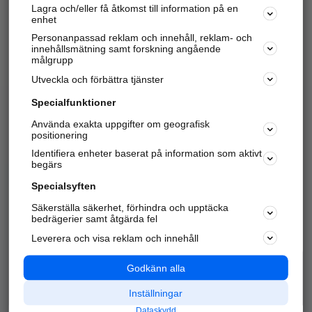
Lagra och/eller få åtkomst till information på en
Sök företag, personer och platser.
enhet
Personanpassad reklam och innehåll, reklam- och
Hitta telefonnummer, adresser, företagsinfo mm.
innehållsmätning samt forskning angående
målgrupp
Utveckla och förbättra tjänster
Marknadsför företaget
på hitta.se
Specialfunktioner
Använda exakta uppgifter om geografisk
Kom igång och annonsera mot
positionering
nya kunder och
Identifiera enheter baserat på information som aktivt
samarbetspartners nära dig.
begärs
Läs mer här
Specialsyften
Säkerställa säkerhet, förhindra och upptäcka
Alla kategorier
Populära sökningar
bedrägerier samt åtgärda fel
Leverera och visa reklam och innehåll
API & Kartor
Annonsera
Logga in
Integritet
Godkänn alla
Om oss
Nödnummer
Inställningar
Dataskydd