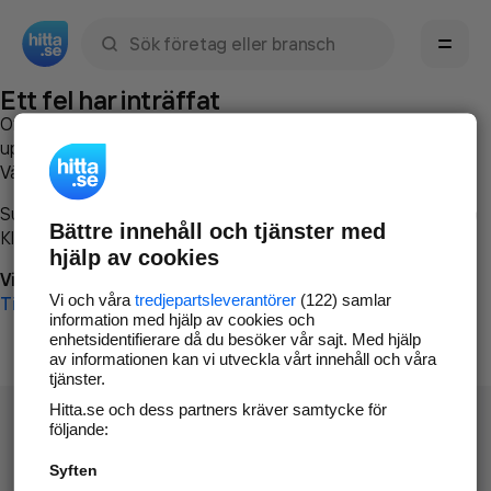
Sök namn, gata, ort, telefon, företag, sökord
Ett fel har inträffat
Om du vill kan du
kontakta hitta.se
och beskriva hur felet
uppstod så att vi lättare och snabbare kan avhjälpa det.
Vänligen försök med följande:
Surfa till
www.hitta.se
Bättre innehåll och tjänster med
Klicka på
Tillbaka-knappen
i webbläsaren och försök igen
hjälp av cookies
Vi beklagar besväret!
Vi och våra
tredjepartsleverantörer
(122) samlar
Till startsidan
information med hjälp av cookies och
enhetsidentifierare då du besöker vår sajt. Med hjälp
av informationen kan vi utveckla vårt innehåll och våra
tjänster.
Hitta.se och dess partners kräver samtycke för
följande:
Syften
Hitta.se - Gratis nummerupplysning.