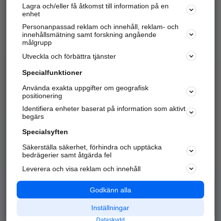
Lagra och/eller få åtkomst till information på en
Sök företag, personer och platser.
enhet
Personanpassad reklam och innehåll, reklam- och
Hitta telefonnummer, adresser, företagsinfo mm.
innehållsmätning samt forskning angående
målgrupp
Utveckla och förbättra tjänster
Marknadsför företaget
på hitta.se
Specialfunktioner
Använda exakta uppgifter om geografisk
Kom igång och annonsera mot
positionering
nya kunder och
Identifiera enheter baserat på information som aktivt
samarbetspartners nära dig.
begärs
Läs mer här
Specialsyften
Säkerställa säkerhet, förhindra och upptäcka
Alla kategorier
Populära sökningar
bedrägerier samt åtgärda fel
Leverera och visa reklam och innehåll
API & Kartor
Annonsera
Logga in
Integritet
Godkänn alla
Om oss
Nödnummer
Inställningar
Dataskydd