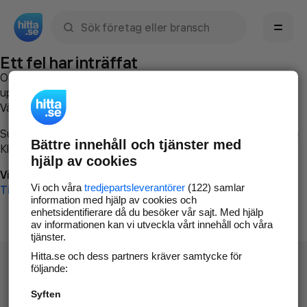
Sök namn, gata, ort, telefon, företag, sökord
Ett fel har inträffat
Om du vill kan du
kontakta hitta.se
och beskriva hur felet
uppstod så att vi lättare och snabbare kan avhjälpa det.
Vänligen försök med följande:
Surfa till
www.hitta.se
Bättre innehåll och tjänster med
Klicka på
Tillbaka-knappen
i webbläsaren och försök igen
hjälp av cookies
Vi beklagar besväret!
Vi och våra
tredjepartsleverantörer
(122) samlar
Till startsidan
information med hjälp av cookies och
enhetsidentifierare då du besöker vår sajt. Med hjälp
av informationen kan vi utveckla vårt innehåll och våra
tjänster.
Hitta.se och dess partners kräver samtycke för
följande:
Syften
Hitta.se - Gratis nummerupplysning.