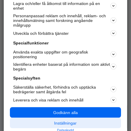
Lagra och/eller få åtkomst till information på en
Sök företag, personer och platser.
enhet
Personanpassad reklam och innehåll, reklam- och
Hitta telefonnummer, adresser, företagsinfo mm.
innehållsmätning samt forskning angående
målgrupp
Utveckla och förbättra tjänster
Marknadsför företaget
på hitta.se
Specialfunktioner
Använda exakta uppgifter om geografisk
Kom igång och annonsera mot
positionering
nya kunder och
Identifiera enheter baserat på information som aktivt
samarbetspartners nära dig.
begärs
Läs mer här
Specialsyften
Säkerställa säkerhet, förhindra och upptäcka
Alla kategorier
Populära sökningar
bedrägerier samt åtgärda fel
Leverera och visa reklam och innehåll
API & Kartor
Annonsera
Logga in
Integritet
Godkänn alla
Om oss
Nödnummer
Inställningar
Dataskydd