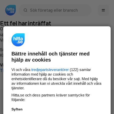
Sök namn, gata, ort, telefon, företag, sökord
Ett fel har inträffat
Om du vill kan du
kontakta hitta.se
och beskriva hur felet
uppstod så att vi lättare och snabbare kan avhjälpa det.
Vänligen försök med följande:
Surfa till
www.hitta.se
Bättre innehåll och tjänster med
Klicka på
Tillbaka-knappen
i webbläsaren och försök igen
hjälp av cookies
Vi beklagar besväret!
Vi och våra
tredjepartsleverantörer
(122) samlar
Till startsidan
information med hjälp av cookies och
enhetsidentifierare då du besöker vår sajt. Med hjälp
av informationen kan vi utveckla vårt innehåll och våra
tjänster.
Hitta.se och dess partners kräver samtycke för
följande:
Syften
Hitta.se - Gratis nummerupplysning.