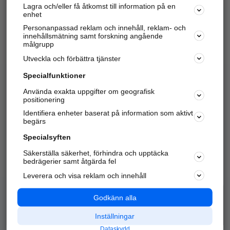
Lagra och/eller få åtkomst till information på en
Sök företag, personer och platser.
enhet
Personanpassad reklam och innehåll, reklam- och
Hitta telefonnummer, adresser, företagsinfo mm.
innehållsmätning samt forskning angående
målgrupp
Utveckla och förbättra tjänster
Marknadsför företaget
på hitta.se
Specialfunktioner
Använda exakta uppgifter om geografisk
Kom igång och annonsera mot
positionering
nya kunder och
Identifiera enheter baserat på information som aktivt
samarbetspartners nära dig.
begärs
Läs mer här
Specialsyften
Säkerställa säkerhet, förhindra och upptäcka
Alla kategorier
Populära sökningar
bedrägerier samt åtgärda fel
Leverera och visa reklam och innehåll
API & Kartor
Annonsera
Logga in
Integritet
Godkänn alla
Om oss
Nödnummer
Inställningar
Dataskydd