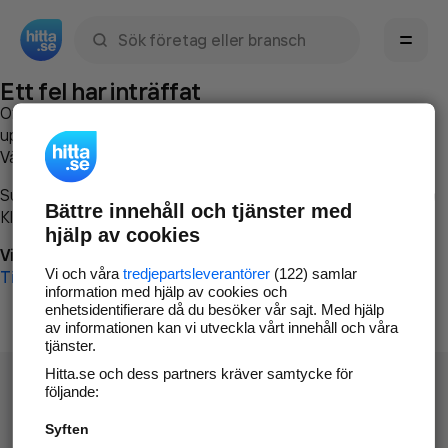
Sök namn, gata, ort, telefon, företag, sökord
Ett fel har inträffat
Om du vill kan du
kontakta hitta.se
och beskriva hur felet
uppstod så att vi lättare och snabbare kan avhjälpa det.
Vänligen försök med följande:
Surfa till
www.hitta.se
Bättre innehåll och tjänster med
Klicka på
Tillbaka-knappen
i webbläsaren och försök igen
hjälp av cookies
Vi beklagar besväret!
Vi och våra
tredjepartsleverantörer
(122) samlar
Till startsidan
information med hjälp av cookies och
enhetsidentifierare då du besöker vår sajt. Med hjälp
av informationen kan vi utveckla vårt innehåll och våra
tjänster.
Hitta.se och dess partners kräver samtycke för
följande:
Syften
Hitta.se - Gratis nummerupplysning.