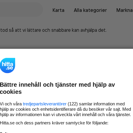
Karta
Alla kategorier
Marknad
tod så att vi lättare och snabbare kan avhjälpa det.
Bättre innehåll och tjänster med hjälp av
cookies
Vi och våra
tredjepartsleverantörer
(122) samlar information med
hjälp av cookies och enhetsidentifierare då du besöker vår sajt. Med
hjälp av informationen kan vi utveckla vårt innehåll och våra tjänster.
Marknadsför företaget på
Hitta.se och dess partners kräver samtycke för följande:
hitta.se