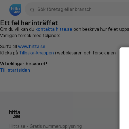
Sök namn, gata, ort, telefon, företag, sökord
Ett fel har inträffat
Om du vill kan du
kontakta hitta.se
och beskriva hur felet upps
Vänligen försök med följande:
Surfa till
www.hitta.se
Klicka på
Tillbaka-knappen
i webbläsaren och försök igen
Vi beklagar besväret!
Till startsidan
Hitta.se - Gratis nummerupplysning.