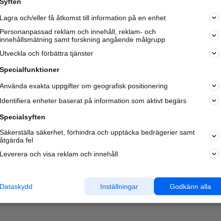
Syften
Kom igång och annonsera mot
Lagra och/eller få åtkomst till information på en enhet
nya kunder och
samarbetspartners nära dig.
Personanpassad reklam och innehåll, reklam- och
innehållsmätning samt forskning angående målgrupp
Läs mer här
Utveckla och förbättra tjänster
Specialfunktioner
Använda exakta uppgifter om geografisk positionering
Identifiera enheter baserat på information som aktivt begärs
Specialsyften
Säkerställa säkerhet, förhindra och upptäcka bedrägerier samt
åtgärda fel
Leverera och visa reklam och innehåll
Dataskydd
Inställningar
Godkänn alla