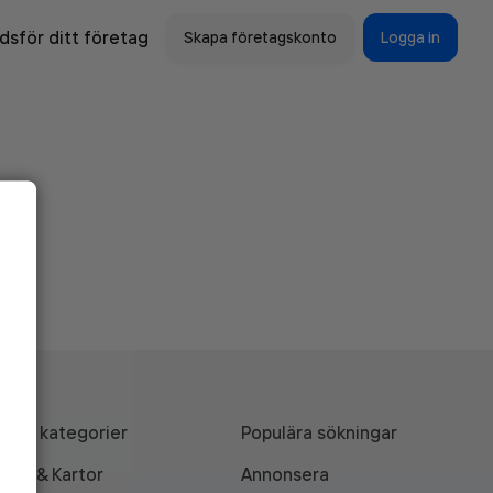
sför ditt företag
Skapa företagskonto
Logga in
Alla kategorier
Populära sökningar
API & Kartor
Annonsera