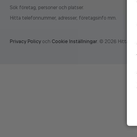
Sök företag, personer och platser.
Hitta telefonnummer, adresser, företagsinfo mm.
Privacy Policy
och
Cookie Inställningar
.
©
2026
Hitta.se