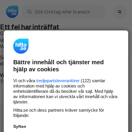
Sök namn, gata, ort, telefon, företag, sökord
Ett fel har inträffat
Om du vill kan du
kontakta hitta.se
och beskriva hur felet
uppstod så att vi lättare och snabbare kan avhjälpa det.
Vänligen försök med följande:
Surfa till
www.hitta.se
Bättre innehåll och tjänster med
Klicka på
Tillbaka-knappen
i webbläsaren och försök igen
hjälp av cookies
Vi beklagar besväret!
Vi och våra
tredjepartsleverantörer
(122) samlar
Till startsidan
information med hjälp av cookies och
enhetsidentifierare då du besöker vår sajt. Med hjälp
av informationen kan vi utveckla vårt innehåll och våra
tjänster.
Hitta.se och dess partners kräver samtycke för
följande:
Syften
Hitta.se - Gratis nummerupplysning.