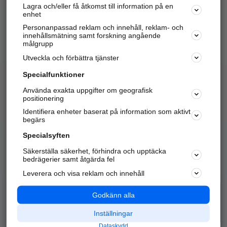
Lagra och/eller få åtkomst till information på en
Sök företag, personer och platser.
enhet
Personanpassad reklam och innehåll, reklam- och
Hitta telefonnummer, adresser, företagsinfo mm.
innehållsmätning samt forskning angående
målgrupp
Utveckla och förbättra tjänster
Marknadsför företaget
på hitta.se
Specialfunktioner
Använda exakta uppgifter om geografisk
Kom igång och annonsera mot
positionering
nya kunder och
Identifiera enheter baserat på information som aktivt
samarbetspartners nära dig.
begärs
Läs mer här
Specialsyften
Säkerställa säkerhet, förhindra och upptäcka
Alla kategorier
Populära sökningar
bedrägerier samt åtgärda fel
Leverera och visa reklam och innehåll
API & Kartor
Annonsera
Logga in
Integritet
Godkänn alla
Om oss
Nödnummer
Inställningar
Dataskydd