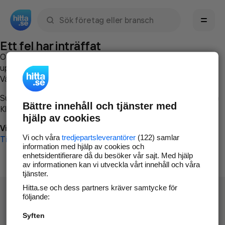
Sök namn, gata, ort, telefon, företag, sökord
Ett fel har inträffat
Om du vill kan du
kontakta hitta.se
och beskriva hur felet
uppstod så att vi lättare och snabbare kan avhjälpa det.
Vänligen försök med följande:
Surfa till
www.hitta.se
Bättre innehåll och tjänster med
Klicka på
Tillbaka-knappen
i webbläsaren och försök igen
hjälp av cookies
Vi beklagar besväret!
Vi och våra
tredjepartsleverantörer
(122) samlar
Till startsidan
information med hjälp av cookies och
enhetsidentifierare då du besöker vår sajt. Med hjälp
av informationen kan vi utveckla vårt innehåll och våra
tjänster.
Hitta.se och dess partners kräver samtycke för
följande:
Syften
Hitta.se - Gratis nummerupplysning.