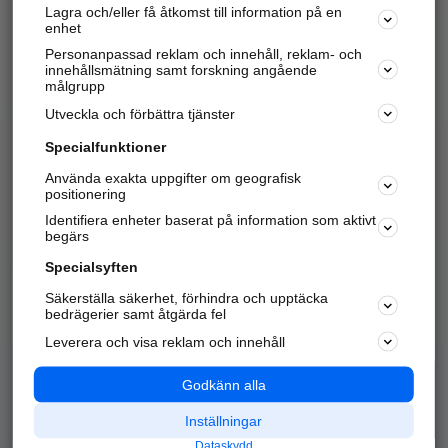
Lagra och/eller få åtkomst till information på en
Sök företag, personer och platser.
enhet
Personanpassad reklam och innehåll, reklam- och
Hitta telefonnummer, adresser, företagsinfo mm.
innehållsmätning samt forskning angående
målgrupp
Utveckla och förbättra tjänster
Marknadsför företaget
på hitta.se
Specialfunktioner
Använda exakta uppgifter om geografisk
Kom igång och annonsera mot
positionering
nya kunder och
Identifiera enheter baserat på information som aktivt
samarbetspartners nära dig.
begärs
Läs mer här
Specialsyften
Säkerställa säkerhet, förhindra och upptäcka
Alla kategorier
Populära sökningar
bedrägerier samt åtgärda fel
Leverera och visa reklam och innehåll
API & Kartor
Annonsera
Logga in
Integritet
Godkänn alla
Om oss
Nödnummer
Inställningar
Dataskydd