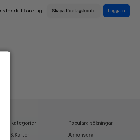
sför ditt företag
Skapa företagskonto
Logga in
Alla kategorier
Populära sökningar
API & Kartor
Annonsera