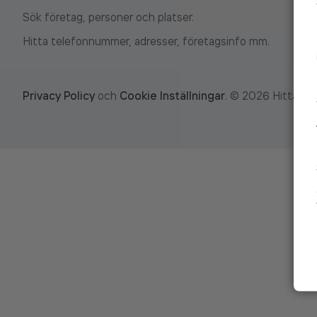
Sök företag, personer och platser.
Hitta telefonnummer, adresser, företagsinfo mm.
Privacy Policy
och
Cookie Inställningar
.
©
2026
Hitta.se