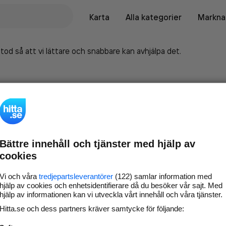
Karta
Alla kategorier
Marknad
tod så att vi lättare och snabbare kan avhjälpa det.
Bättre innehåll och tjänster med hjälp av
cookies
Vi och våra
tredjepartsleverantörer
(122) samlar information med
hjälp av cookies och enhetsidentifierare då du besöker vår sajt. Med
hjälp av informationen kan vi utveckla vårt innehåll och våra tjänster.
Marknadsför företaget på
Hitta.se och dess partners kräver samtycke för följande:
hitta.se