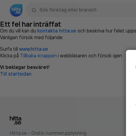
Sök namn, gata, ort, telefon, företag, sökord
Ett fel har inträffat
Om du vill kan du
kontakta hitta.se
och beskriva hur felet upps
Vänligen försök med följande:
Surfa till
www.hitta.se
Klicka på
Tillbaka-knappen
i webbläsaren och försök igen
Vi beklagar besväret!
Till startsidan
Hitta.se - Gratis nummerupplysning.