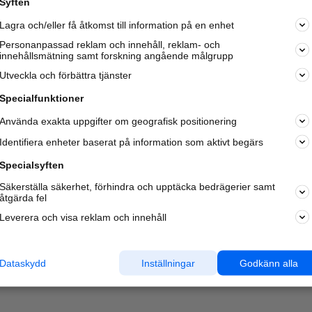
Syften
Kom igång och annonsera mot
Lagra och/eller få åtkomst till information på en enhet
nya kunder och
samarbetspartners nära dig.
Personanpassad reklam och innehåll, reklam- och
innehållsmätning samt forskning angående målgrupp
Läs mer här
Utveckla och förbättra tjänster
Specialfunktioner
Använda exakta uppgifter om geografisk positionering
Identifiera enheter baserat på information som aktivt begärs
Specialsyften
Säkerställa säkerhet, förhindra och upptäcka bedrägerier samt
åtgärda fel
Leverera och visa reklam och innehåll
Dataskydd
Inställningar
Godkänn alla