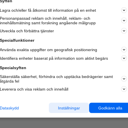
Syften
Kom igång och annonsera mot
Lagra och/eller få åtkomst till information på en enhet
nya kunder och
samarbetspartners nära dig.
Personanpassad reklam och innehåll, reklam- och
innehållsmätning samt forskning angående målgrupp
Läs mer här
Utveckla och förbättra tjänster
Specialfunktioner
Använda exakta uppgifter om geografisk positionering
Identifiera enheter baserat på information som aktivt begärs
Specialsyften
Säkerställa säkerhet, förhindra och upptäcka bedrägerier samt
åtgärda fel
Leverera och visa reklam och innehåll
Dataskydd
Inställningar
Godkänn alla