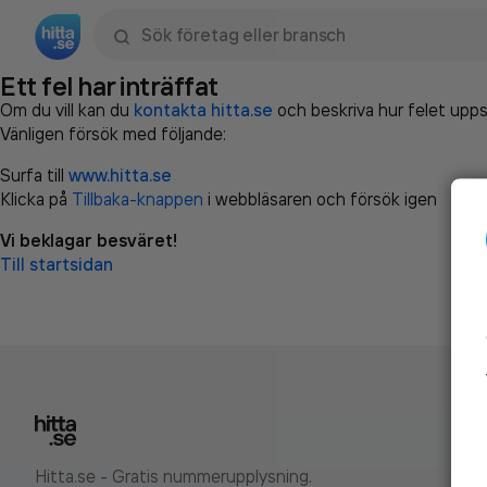
Sök namn, gata, ort, telefon, företag, sökord
Ett fel har inträffat
Om du vill kan du
kontakta hitta.se
och beskriva hur felet upps
Vänligen försök med följande:
Surfa till
www.hitta.se
Klicka på
Tillbaka-knappen
i webbläsaren och försök igen
Vi beklagar besväret!
Till startsidan
Hitta.se - Gratis nummerupplysning.