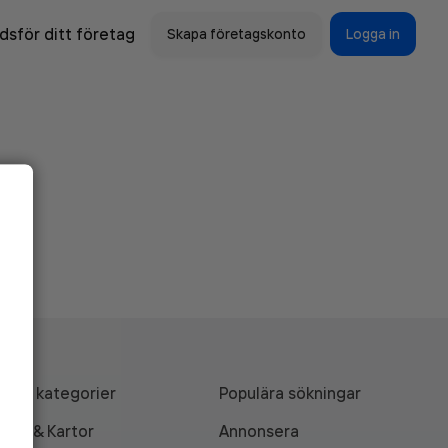
sför ditt företag
Skapa företagskonto
Logga in
Alla kategorier
Populära sökningar
API & Kartor
Annonsera