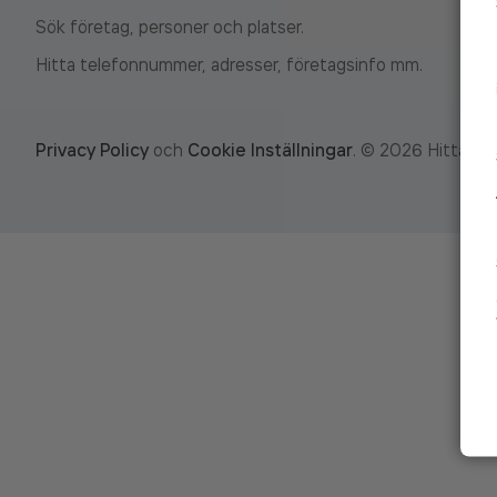
Sök företag, personer och platser.
Hitta telefonnummer, adresser, företagsinfo mm.
Privacy Policy
och
Cookie Inställningar
.
©
2026
Hitta.se