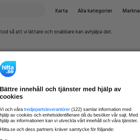
Karta
Alla kategorier
Marknad
tod så att vi lättare och snabbare kan avhjälpa det.
Bättre innehåll och tjänster med hjälp av
cookies
Vi och våra
tredjepartsleverantörer
(122) samlar information med
hjälp av cookies och enhetsidentifierare då du besöker vår sajt. Med
hjälp av informationen kan vi utveckla vårt innehåll och våra tjänster.
Marknadsför företaget på
Hitta.se och dess partners kräver samtycke för följande:
hitta.se