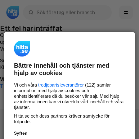
Sök namn, gata, ort, telefon, företag, sökord
Ett fel har inträffat
Om du vill kan du
kontakta hitta.se
och beskriva hur felet
uppstod så att vi lättare och snabbare kan avhjälpa det.
Vänligen försök med följande:
Surfa till
www.hitta.se
Bättre innehåll och tjänster med
Klicka på
Tillbaka-knappen
i webbläsaren och försök igen
hjälp av cookies
Vi beklagar besväret!
Vi och våra
tredjepartsleverantörer
(122) samlar
Till startsidan
information med hjälp av cookies och
enhetsidentifierare då du besöker vår sajt. Med hjälp
av informationen kan vi utveckla vårt innehåll och våra
tjänster.
Hitta.se och dess partners kräver samtycke för
följande:
Syften
Hitta.se - Gratis nummerupplysning.