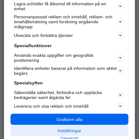
Lagra och/eller få åtkomst till information på en
Sök företag, personer och platser.
enhet
Personanpassad reklam och innehåll, reklam- och
Hitta telefonnummer, adresser, företagsinfo mm.
innehållsmätning samt forskning angående
målgrupp
Utveckla och förbättra tjänster
Marknadsför företaget
på hitta.se
Specialfunktioner
Använda exakta uppgifter om geografisk
Kom igång och annonsera mot
positionering
nya kunder och
Identifiera enheter baserat på information som aktivt
samarbetspartners nära dig.
begärs
Läs mer här
Specialsyften
Säkerställa säkerhet, förhindra och upptäcka
Alla kategorier
Populära sökningar
bedrägerier samt åtgärda fel
Leverera och visa reklam och innehåll
API & Kartor
Annonsera
Logga in
Integritet
Godkänn alla
Om oss
Nödnummer
Inställningar
Dataskydd