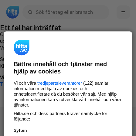
Sök namn, gata, ort, telefon, företag, sökord
Ett fel har inträffat
Om du vill kan du
kontakta hitta.se
och beskriva hur felet
uppstod så att vi lättare och snabbare kan avhjälpa det.
Vänligen försök med följande:
Surfa till
www.hitta.se
Bättre innehåll och tjänster med
Klicka på
Tillbaka-knappen
i webbläsaren och försök igen
hjälp av cookies
Vi beklagar besväret!
Vi och våra
tredjepartsleverantörer
(122) samlar
Till startsidan
information med hjälp av cookies och
enhetsidentifierare då du besöker vår sajt. Med hjälp
av informationen kan vi utveckla vårt innehåll och våra
tjänster.
Hitta.se och dess partners kräver samtycke för
följande:
Syften
Hitta.se - Gratis nummerupplysning.