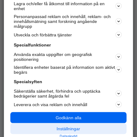
Lagra och/eller få åtkomst till information på en
Sök företag, personer och platser.
enhet
Personanpassad reklam och innehåll, reklam- och
Hitta telefonnummer, adresser, företagsinfo mm.
innehållsmätning samt forskning angående
målgrupp
Utveckla och förbättra tjänster
Marknadsför företaget
på hitta.se
Specialfunktioner
Använda exakta uppgifter om geografisk
Kom igång och annonsera mot
positionering
nya kunder och
Identifiera enheter baserat på information som aktivt
samarbetspartners nära dig.
begärs
Läs mer här
Specialsyften
Säkerställa säkerhet, förhindra och upptäcka
Alla kategorier
Populära sökningar
bedrägerier samt åtgärda fel
Leverera och visa reklam och innehåll
API & Kartor
Annonsera
Logga in
Integritet
Godkänn alla
Om oss
Nödnummer
Inställningar
Dataskydd