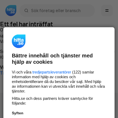
Sök namn, gata, ort, telefon, företag, sökord
Ett fel har inträffat
Om du vill kan du
kontakta hitta.se
och beskriva hur felet
uppstod så att vi lättare och snabbare kan avhjälpa det.
Vänligen försök med följande:
Surfa till
www.hitta.se
Bättre innehåll och tjänster med
Klicka på
Tillbaka-knappen
i webbläsaren och försök igen
hjälp av cookies
Vi beklagar besväret!
Vi och våra
tredjepartsleverantörer
(122) samlar
Till startsidan
information med hjälp av cookies och
enhetsidentifierare då du besöker vår sajt. Med hjälp
av informationen kan vi utveckla vårt innehåll och våra
tjänster.
Hitta.se och dess partners kräver samtycke för
följande:
Syften
Hitta.se - Gratis nummerupplysning.