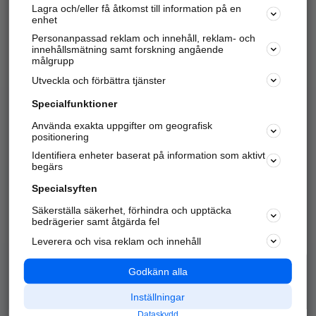
Lagra och/eller få åtkomst till information på en
Sök företag, personer och platser.
enhet
Personanpassad reklam och innehåll, reklam- och
Hitta telefonnummer, adresser, företagsinfo mm.
innehållsmätning samt forskning angående
målgrupp
Utveckla och förbättra tjänster
Marknadsför företaget
på hitta.se
Specialfunktioner
Använda exakta uppgifter om geografisk
Kom igång och annonsera mot
positionering
nya kunder och
Identifiera enheter baserat på information som aktivt
samarbetspartners nära dig.
begärs
Läs mer här
Specialsyften
Säkerställa säkerhet, förhindra och upptäcka
Alla kategorier
Populära sökningar
bedrägerier samt åtgärda fel
Leverera och visa reklam och innehåll
API & Kartor
Annonsera
Logga in
Integritet
Godkänn alla
Om oss
Nödnummer
Inställningar
Dataskydd