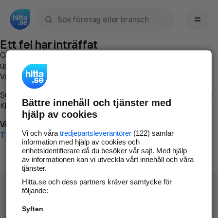
Sök namn, gata, ort, telefon, företag, sökord
Ett fel har inträffat
Om du vill kan du
kontakta hitta.se
och beskriva hur felet
uppstod så att vi lättare och snabbare kan avhjälpa det.
Vänligen försök med följande:
Surfa till
www.hitta.se
Bättre innehåll och tjänster med
Klicka på
Tillbaka-knappen
i webbläsaren och försök igen
hjälp av cookies
Vi beklagar besväret!
Vi och våra
tredjepartsleverantörer
(122) samlar
Till startsidan
information med hjälp av cookies och
enhetsidentifierare då du besöker vår sajt. Med hjälp
av informationen kan vi utveckla vårt innehåll och våra
tjänster.
Hitta.se och dess partners kräver samtycke för
följande:
Syften
Hitta.se - Gratis nummerupplysning.