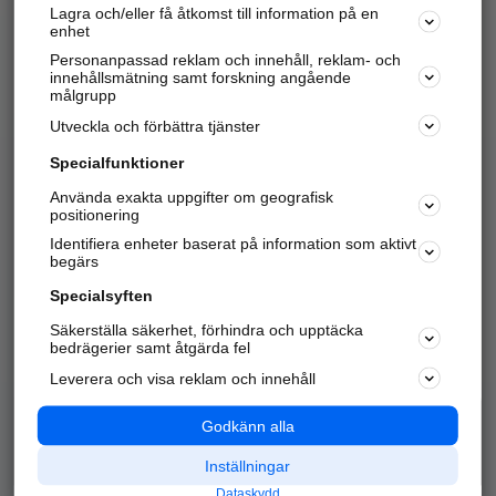
Lagra och/eller få åtkomst till information på en
Sök företag, personer och platser.
enhet
Personanpassad reklam och innehåll, reklam- och
Hitta telefonnummer, adresser, företagsinfo mm.
innehållsmätning samt forskning angående
målgrupp
Utveckla och förbättra tjänster
Marknadsför företaget
på hitta.se
Specialfunktioner
Använda exakta uppgifter om geografisk
Kom igång och annonsera mot
positionering
nya kunder och
Identifiera enheter baserat på information som aktivt
samarbetspartners nära dig.
begärs
Läs mer här
Specialsyften
Säkerställa säkerhet, förhindra och upptäcka
Alla kategorier
Populära sökningar
bedrägerier samt åtgärda fel
Leverera och visa reklam och innehåll
API & Kartor
Annonsera
Logga in
Integritet
Godkänn alla
Om oss
Nödnummer
Inställningar
Dataskydd