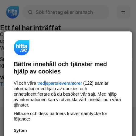
Sök namn, gata, ort, telefon, företag, sökord
Ett fel har inträffat
Om du vill kan du
kontakta hitta.se
och beskriva hur felet
uppstod så att vi lättare och snabbare kan avhjälpa det.
Vänligen försök med följande:
Surfa till
www.hitta.se
Bättre innehåll och tjänster med
Klicka på
Tillbaka-knappen
i webbläsaren och försök igen
hjälp av cookies
Vi beklagar besväret!
Vi och våra
tredjepartsleverantörer
(122) samlar
Till startsidan
information med hjälp av cookies och
enhetsidentifierare då du besöker vår sajt. Med hjälp
av informationen kan vi utveckla vårt innehåll och våra
tjänster.
Hitta.se och dess partners kräver samtycke för
följande:
Syften
Hitta.se - Gratis nummerupplysning.