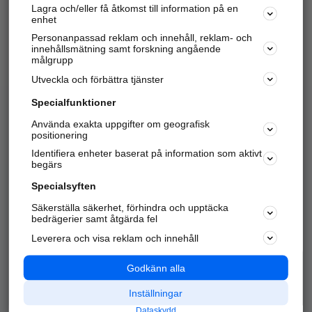
Lagra och/eller få åtkomst till information på en
Sök företag, personer och platser.
enhet
Personanpassad reklam och innehåll, reklam- och
Hitta telefonnummer, adresser, företagsinfo mm.
innehållsmätning samt forskning angående
målgrupp
Utveckla och förbättra tjänster
Marknadsför företaget
på hitta.se
Specialfunktioner
Använda exakta uppgifter om geografisk
Kom igång och annonsera mot
positionering
nya kunder och
Identifiera enheter baserat på information som aktivt
samarbetspartners nära dig.
begärs
Läs mer här
Specialsyften
Säkerställa säkerhet, förhindra och upptäcka
Alla kategorier
Populära sökningar
bedrägerier samt åtgärda fel
Leverera och visa reklam och innehåll
API & Kartor
Annonsera
Logga in
Integritet
Godkänn alla
Om oss
Nödnummer
Inställningar
Dataskydd