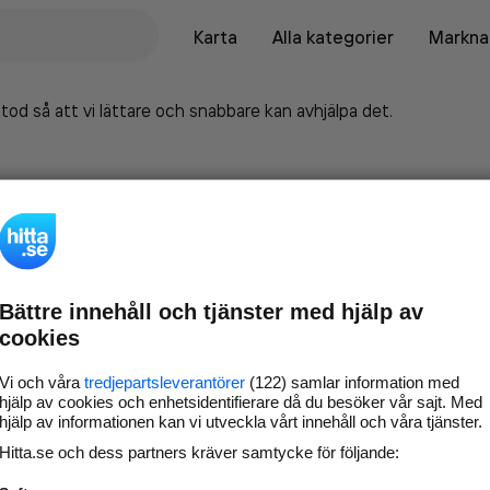
Karta
Alla kategorier
Marknad
tod så att vi lättare och snabbare kan avhjälpa det.
Bättre innehåll och tjänster med hjälp av
cookies
Vi och våra
tredjepartsleverantörer
(122) samlar information med
hjälp av cookies och enhetsidentifierare då du besöker vår sajt. Med
hjälp av informationen kan vi utveckla vårt innehåll och våra tjänster.
Marknadsför företaget på
Hitta.se och dess partners kräver samtycke för följande:
hitta.se