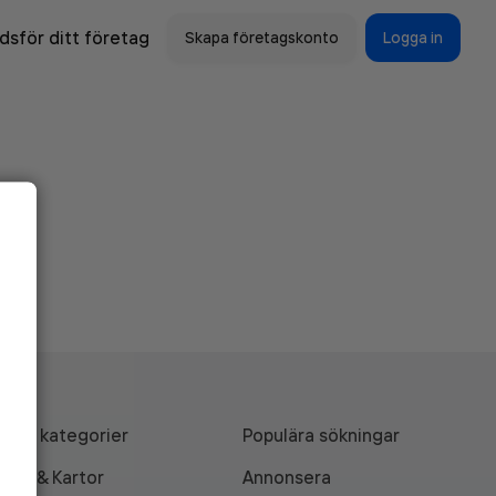
sför ditt företag
Skapa företagskonto
Logga in
Alla kategorier
Populära sökningar
API & Kartor
Annonsera