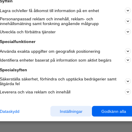
Syften
Kom igång och annonsera mot
Lagra och/eller få åtkomst till information på en enhet
nya kunder och
samarbetspartners nära dig.
Personanpassad reklam och innehåll, reklam- och
innehållsmätning samt forskning angående målgrupp
Läs mer här
Utveckla och förbättra tjänster
Specialfunktioner
Använda exakta uppgifter om geografisk positionering
Identifiera enheter baserat på information som aktivt begärs
Specialsyften
Säkerställa säkerhet, förhindra och upptäcka bedrägerier samt
åtgärda fel
Leverera och visa reklam och innehåll
Dataskydd
Inställningar
Godkänn alla