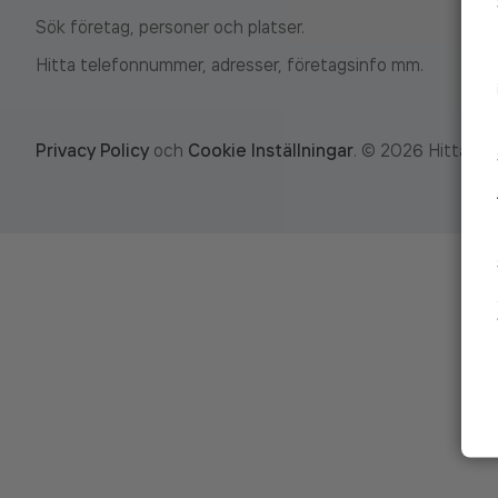
Sök företag, personer och platser.
Hitta telefonnummer, adresser, företagsinfo mm.
Privacy Policy
och
Cookie Inställningar
.
©
2026
Hitta.se