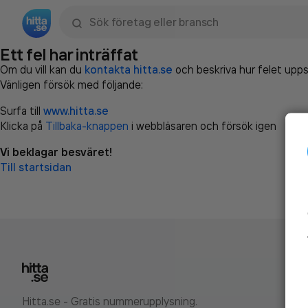
Sök namn, gata, ort, telefon, företag, sökord
Ett fel har inträffat
Om du vill kan du
kontakta hitta.se
och beskriva hur felet upps
Vänligen försök med följande:
Surfa till
www.hitta.se
Klicka på
Tillbaka-knappen
i webbläsaren och försök igen
Vi beklagar besväret!
Till startsidan
Hitta.se - Gratis nummerupplysning.