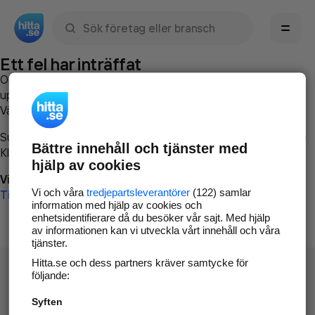
Sök namn, gata, ort, telefon, företag, sökord
Ett fel har inträffat
Om du vill kan du
kontakta hitta.se
och beskriva hur felet
uppstod så att vi lättare och snabbare kan avhjälpa det.
Vänligen försök med följande:
Surfa till
www.hitta.se
Bättre innehåll och tjänster med
Klicka på
Tillbaka-knappen
i webbläsaren och försök igen
hjälp av cookies
Vi beklagar besväret!
Vi och våra
tredjepartsleverantörer
(122) samlar
Till startsidan
information med hjälp av cookies och
enhetsidentifierare då du besöker vår sajt. Med hjälp
av informationen kan vi utveckla vårt innehåll och våra
tjänster.
Hitta.se och dess partners kräver samtycke för
följande:
Syften
Hitta.se - Gratis nummerupplysning.