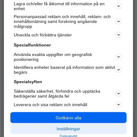
Lagra och/eller få åtkomst till information på en
Sök företag, personer och platser.
enhet
Personanpassad reklam och innehåll, reklam- och
Hitta telefonnummer, adresser, företagsinfo mm.
innehållsmätning samt forskning angående
målgrupp
Utveckla och förbättra tjänster
Marknadsför företaget
på hitta.se
Specialfunktioner
Använda exakta uppgifter om geografisk
Kom igång och annonsera mot
positionering
nya kunder och
Identifiera enheter baserat på information som aktivt
samarbetspartners nära dig.
begärs
Läs mer här
Specialsyften
Säkerställa säkerhet, förhindra och upptäcka
Alla kategorier
Populära sökningar
bedrägerier samt åtgärda fel
Leverera och visa reklam och innehåll
API & Kartor
Annonsera
Logga in
Integritet
Godkänn alla
Om oss
Nödnummer
Inställningar
Dataskydd