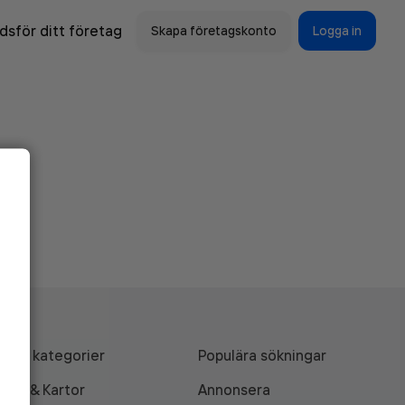
sför ditt företag
Skapa företagskonto
Logga in
Alla kategorier
Populära sökningar
API & Kartor
Annonsera