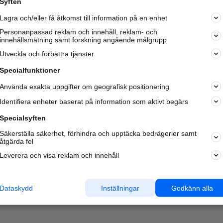
Syften
Kom igång och annonsera mot
Lagra och/eller få åtkomst till information på en enhet
nya kunder och
samarbetspartners nära dig.
Personanpassad reklam och innehåll, reklam- och
innehållsmätning samt forskning angående målgrupp
Läs mer här
Utveckla och förbättra tjänster
Specialfunktioner
Använda exakta uppgifter om geografisk positionering
Identifiera enheter baserat på information som aktivt begärs
Specialsyften
Säkerställa säkerhet, förhindra och upptäcka bedrägerier samt
åtgärda fel
Leverera och visa reklam och innehåll
Dataskydd
Inställningar
Godkänn alla