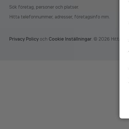
Sök företag, personer och platser.
Hitta telefonnummer, adresser, företagsinfo mm.
Privacy Policy
och
Cookie Inställningar
.
©
2026
Hitta.se