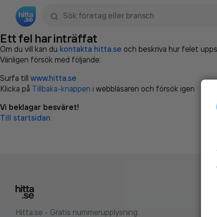
Sök namn, gata, ort, telefon, företag, sökord
Ett fel har inträffat
Om du vill kan du
kontakta hitta.se
och beskriva hur felet upps
Vänligen försök med följande:
Surfa till
www.hitta.se
Klicka på
Tillbaka-knappen
i webbläsaren och försök igen
Vi beklagar besväret!
Till startsidan
Hitta.se - Gratis nummerupplysning.