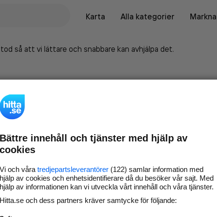
Karta
Alla kategorier
Marknad
tod så att vi lättare och snabbare kan avhjälpa det.
Bättre innehåll och tjänster med hjälp av
cookies
Vi och våra
tredjepartsleverantörer
(122) samlar information med
hjälp av cookies och enhetsidentifierare då du besöker vår sajt. Med
hjälp av informationen kan vi utveckla vårt innehåll och våra tjänster.
Marknadsför företaget på
Hitta.se och dess partners kräver samtycke för följande:
hitta.se