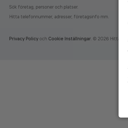
Sök företag, personer och platser.
Hitta telefonnummer, adresser, företagsinfo mm.
Privacy Policy
och
Cookie Inställningar
.
©
2026
Hitta.se