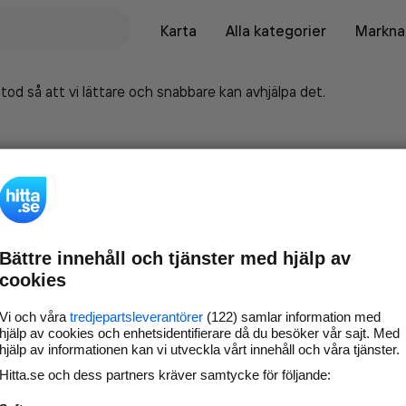
Karta
Alla kategorier
Marknad
tod så att vi lättare och snabbare kan avhjälpa det.
Bättre innehåll och tjänster med hjälp av
cookies
Vi och våra
tredjepartsleverantörer
(122) samlar information med
hjälp av cookies och enhetsidentifierare då du besöker vår sajt. Med
hjälp av informationen kan vi utveckla vårt innehåll och våra tjänster.
Marknadsför företaget på
Hitta.se och dess partners kräver samtycke för följande:
hitta.se