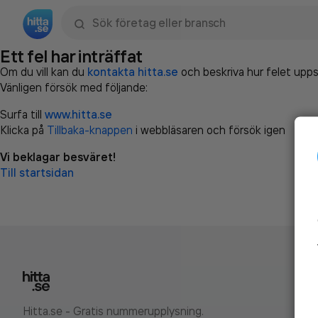
Sök namn, gata, ort, telefon, företag, sökord
Ett fel har inträffat
Om du vill kan du
kontakta hitta.se
och beskriva hur felet upps
Vänligen försök med följande:
Surfa till
www.hitta.se
Klicka på
Tillbaka-knappen
i webbläsaren och försök igen
Vi beklagar besväret!
Till startsidan
Hitta.se - Gratis nummerupplysning.