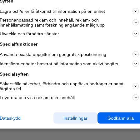
Syften
Kom igång och annonsera mot
Lagra och/eller få åtkomst till information på en enhet
nya kunder och
samarbetspartners nära dig.
Personanpassad reklam och innehåll, reklam- och
innehållsmätning samt forskning angående målgrupp
Läs mer här
Utveckla och förbättra tjänster
Specialfunktioner
Använda exakta uppgifter om geografisk positionering
Identifiera enheter baserat på information som aktivt begärs
Specialsyften
Säkerställa säkerhet, förhindra och upptäcka bedrägerier samt
åtgärda fel
Leverera och visa reklam och innehåll
Dataskydd
Inställningar
Godkänn alla