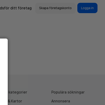
sför ditt företag
Skapa företagskonto
Logga in
Alla kategorier
Populära sökningar
API & Kartor
Annonsera