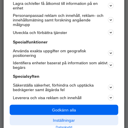
Lagra och/eller få åtkomst till information på en
Sök företag, personer och platser.
enhet
Personanpassad reklam och innehåll, reklam- och
Hitta telefonnummer, adresser, företagsinfo mm.
innehållsmätning samt forskning angående
målgrupp
Utveckla och förbättra tjänster
Marknadsför företaget
på hitta.se
Specialfunktioner
Använda exakta uppgifter om geografisk
Kom igång och annonsera mot
positionering
nya kunder och
Identifiera enheter baserat på information som aktivt
samarbetspartners nära dig.
begärs
Läs mer här
Specialsyften
Säkerställa säkerhet, förhindra och upptäcka
Alla kategorier
Populära sökningar
bedrägerier samt åtgärda fel
Leverera och visa reklam och innehåll
API & Kartor
Annonsera
Logga in
Integritet
Godkänn alla
Om oss
Nödnummer
Inställningar
Dataskydd