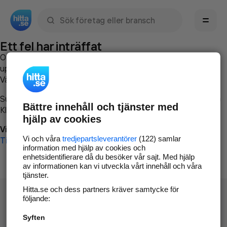
Sök namn, gata, ort, telefon, företag, sökord
Ett fel har inträffat
Om du vill kan du
kontakta hitta.se
och beskriva hur felet
uppstod så att vi lättare och snabbare kan avhjälpa det.
Vänligen försök med följande:
Surfa till
www.hitta.se
Bättre innehåll och tjänster med
Klicka på
Tillbaka-knappen
i webbläsaren och försök igen
hjälp av cookies
Vi beklagar besväret!
Vi och våra
tredjepartsleverantörer
(122) samlar
Till startsidan
information med hjälp av cookies och
enhetsidentifierare då du besöker vår sajt. Med hjälp
av informationen kan vi utveckla vårt innehåll och våra
tjänster.
Hitta.se och dess partners kräver samtycke för
följande:
Syften
Hitta.se - Gratis nummerupplysning.