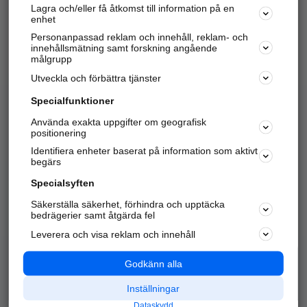
Lagra och/eller få åtkomst till information på en
Sök företag, personer och platser.
enhet
Personanpassad reklam och innehåll, reklam- och
Hitta telefonnummer, adresser, företagsinfo mm.
innehållsmätning samt forskning angående
målgrupp
Utveckla och förbättra tjänster
Marknadsför företaget
på hitta.se
Specialfunktioner
Använda exakta uppgifter om geografisk
Kom igång och annonsera mot
positionering
nya kunder och
Identifiera enheter baserat på information som aktivt
samarbetspartners nära dig.
begärs
Läs mer här
Specialsyften
Säkerställa säkerhet, förhindra och upptäcka
Alla kategorier
Populära sökningar
bedrägerier samt åtgärda fel
Leverera och visa reklam och innehåll
API & Kartor
Annonsera
Logga in
Integritet
Godkänn alla
Om oss
Nödnummer
Inställningar
Dataskydd