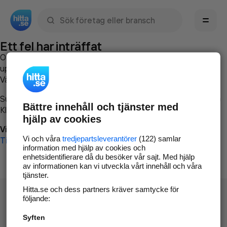
Sök namn, gata, ort, telefon, företag, sökord
Ett fel har inträffat
Om du vill kan du
kontakta hitta.se
och beskriva hur felet
uppstod så att vi lättare och snabbare kan avhjälpa det.
Vänligen försök med följande:
Surfa till
www.hitta.se
Bättre innehåll och tjänster med
Klicka på
Tillbaka-knappen
i webbläsaren och försök igen
hjälp av cookies
Vi beklagar besväret!
Vi och våra
tredjepartsleverantörer
(122) samlar
Till startsidan
information med hjälp av cookies och
enhetsidentifierare då du besöker vår sajt. Med hjälp
av informationen kan vi utveckla vårt innehåll och våra
tjänster.
Hitta.se och dess partners kräver samtycke för
följande:
Syften
Hitta.se - Gratis nummerupplysning.