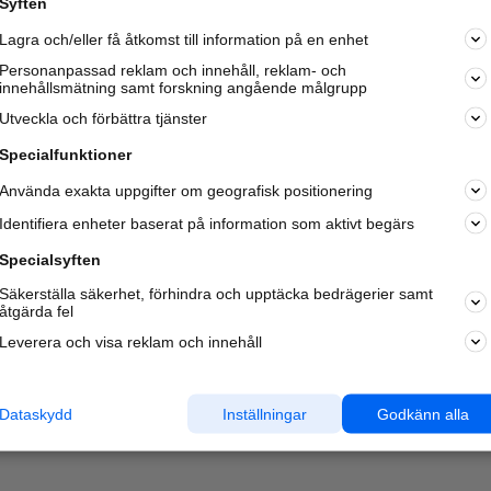
Syften
Kom igång och annonsera mot
Lagra och/eller få åtkomst till information på en enhet
nya kunder och
samarbetspartners nära dig.
Personanpassad reklam och innehåll, reklam- och
innehållsmätning samt forskning angående målgrupp
Läs mer här
Utveckla och förbättra tjänster
Specialfunktioner
Använda exakta uppgifter om geografisk positionering
Identifiera enheter baserat på information som aktivt begärs
Specialsyften
Säkerställa säkerhet, förhindra och upptäcka bedrägerier samt
åtgärda fel
Leverera och visa reklam och innehåll
Dataskydd
Inställningar
Godkänn alla