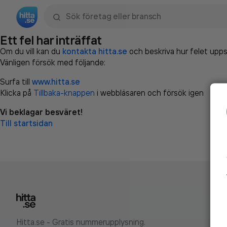
Sök namn, gata, ort, telefon, företag, sökord
Ett fel har inträffat
Om du vill kan du
kontakta hitta.se
och beskriva hur felet upps
Vänligen försök med följande:
Surfa till
www.hitta.se
Klicka på
Tillbaka-knappen
i webbläsaren och försök igen
Vi beklagar besväret!
Till startsidan
Hitta.se - Gratis nummerupplysning.