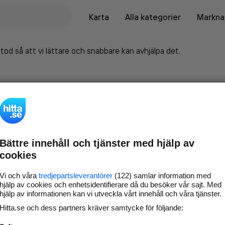
Karta
Alla kategorier
Marknad
tod så att vi lättare och snabbare kan avhjälpa det.
Bättre innehåll och tjänster med hjälp av
cookies
Vi och våra
tredjepartsleverantörer
(122) samlar information med
hjälp av cookies och enhetsidentifierare då du besöker vår sajt. Med
hjälp av informationen kan vi utveckla vårt innehåll och våra tjänster.
Marknadsför företaget på
Hitta.se och dess partners kräver samtycke för följande:
hitta.se