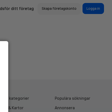
sför ditt företag
Skapa företagskonto
Logga in
Alla kategorier
Populära sökningar
API & Kartor
Annonsera