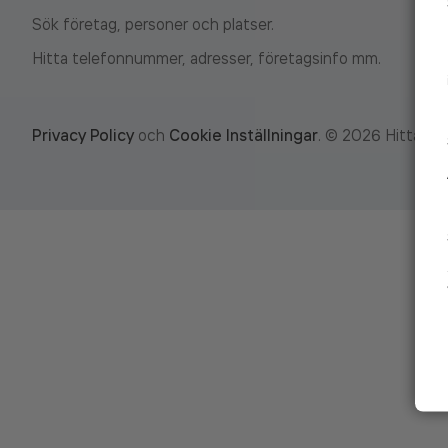
Sök företag, personer och platser.
Hitta telefonnummer, adresser, företagsinfo mm.
Privacy Policy
och
Cookie Inställningar
.
©
2026
Hitta.se