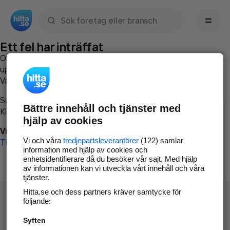
Sök namn, gata, ort, telefon, företag, sökord
Ett fel har inträffat
Om du vill kan du
kontakta hitta.se
och beskriva hur felet
uppstod så att vi lättare och snabbare kan avhjälpa det.
Vänligen försök med följande:
Surfa till
www.hitta.se
Bättre innehåll och tjänster med
Klicka på
Tillbaka-knappen
i webbläsaren och försök igen
hjälp av cookies
Vi beklagar besväret!
Vi och våra
tredjepartsleverantörer
(122) samlar
Till startsidan
information med hjälp av cookies och
enhetsidentifierare då du besöker vår sajt. Med hjälp
av informationen kan vi utveckla vårt innehåll och våra
tjänster.
Hitta.se och dess partners kräver samtycke för
följande:
Syften
Hitta.se - Gratis nummerupplysning.