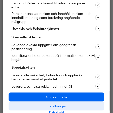
Lagra och/eller få åtkomst till information på en
Sök företag, personer och platser.
enhet
Personanpassad reklam och innehåll, reklam- och
Hitta telefonnummer, adresser, företagsinfo mm.
innehållsmätning samt forskning angående
målgrupp
Utveckla och förbättra tjänster
Marknadsför företaget
på hitta.se
Specialfunktioner
Använda exakta uppgifter om geografisk
Kom igång och annonsera mot
positionering
nya kunder och
Identifiera enheter baserat på information som aktivt
samarbetspartners nära dig.
begärs
Läs mer här
Specialsyften
Säkerställa säkerhet, förhindra och upptäcka
Alla kategorier
Populära sökningar
bedrägerier samt åtgärda fel
Leverera och visa reklam och innehåll
API & Kartor
Annonsera
Logga in
Integritet
Godkänn alla
Om oss
Nödnummer
Inställningar
Dataskydd