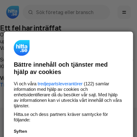
Sök namn, gata, ort, telefon, företag, sökord
Ett fel har inträffat
Om du vill kan du
kontakta hitta.se
och beskriva hur felet
uppstod så att vi lättare och snabbare kan avhjälpa det.
Vänligen försök med följande:
Surfa till
www.hitta.se
Bättre innehåll och tjänster med
Klicka på
Tillbaka-knappen
i webbläsaren och försök igen
hjälp av cookies
Vi beklagar besväret!
Vi och våra
tredjepartsleverantörer
(122) samlar
Till startsidan
information med hjälp av cookies och
enhetsidentifierare då du besöker vår sajt. Med hjälp
av informationen kan vi utveckla vårt innehåll och våra
tjänster.
Hitta.se och dess partners kräver samtycke för
följande:
Syften
Hitta.se - Gratis nummerupplysning.