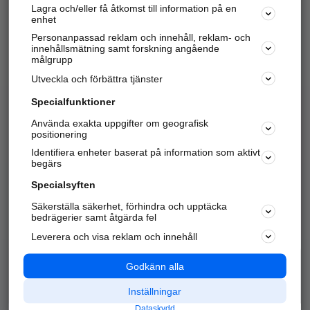
Lagra och/eller få åtkomst till information på en
Sök företag, personer och platser.
enhet
Personanpassad reklam och innehåll, reklam- och
Hitta telefonnummer, adresser, företagsinfo mm.
innehållsmätning samt forskning angående
målgrupp
Utveckla och förbättra tjänster
Marknadsför företaget
på hitta.se
Specialfunktioner
Använda exakta uppgifter om geografisk
Kom igång och annonsera mot
positionering
nya kunder och
Identifiera enheter baserat på information som aktivt
samarbetspartners nära dig.
begärs
Läs mer här
Specialsyften
Säkerställa säkerhet, förhindra och upptäcka
Alla kategorier
Populära sökningar
bedrägerier samt åtgärda fel
Leverera och visa reklam och innehåll
API & Kartor
Annonsera
Logga in
Integritet
Godkänn alla
Om oss
Nödnummer
Inställningar
Dataskydd