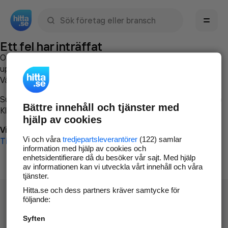
Sök namn, gata, ort, telefon, företag, sökord
Ett fel har inträffat
Om du vill kan du
kontakta hitta.se
och beskriva hur felet
uppstod så att vi lättare och snabbare kan avhjälpa det.
Vänligen försök med följande:
Surfa till
www.hitta.se
Bättre innehåll och tjänster med
Klicka på
Tillbaka-knappen
i webbläsaren och försök igen
hjälp av cookies
Vi beklagar besväret!
Vi och våra
tredjepartsleverantörer
(122) samlar
Till startsidan
information med hjälp av cookies och
enhetsidentifierare då du besöker vår sajt. Med hjälp
av informationen kan vi utveckla vårt innehåll och våra
tjänster.
Hitta.se och dess partners kräver samtycke för
följande:
Syften
Hitta.se - Gratis nummerupplysning.