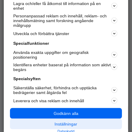
Lagra och/eller få åtkomst till information på en
Sök företag, personer och platser.
enhet
Personanpassad reklam och innehåll, reklam- och
Hitta telefonnummer, adresser, företagsinfo mm.
innehållsmätning samt forskning angående
målgrupp
Utveckla och förbättra tjänster
Marknadsför företaget
på hitta.se
Specialfunktioner
Använda exakta uppgifter om geografisk
Kom igång och annonsera mot
positionering
nya kunder och
Identifiera enheter baserat på information som aktivt
samarbetspartners nära dig.
begärs
Läs mer här
Specialsyften
Säkerställa säkerhet, förhindra och upptäcka
Alla kategorier
Populära sökningar
bedrägerier samt åtgärda fel
Leverera och visa reklam och innehåll
API & Kartor
Annonsera
Logga in
Integritet
Godkänn alla
Om oss
Nödnummer
Inställningar
Dataskydd