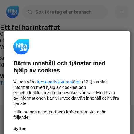
Sök namn, gata, ort, telefon, företag, sökord
Ett fel har inträffat
Om du vill kan du
kontakta hitta.se
och beskriva hur felet
uppstod så att vi lättare och snabbare kan avhjälpa det.
Vänligen försök med följande:
Surfa till
www.hitta.se
Bättre innehåll och tjänster med
Klicka på
Tillbaka-knappen
i webbläsaren och försök igen
hjälp av cookies
Vi beklagar besväret!
Vi och våra
tredjepartsleverantörer
(122) samlar
Till startsidan
information med hjälp av cookies och
enhetsidentifierare då du besöker vår sajt. Med hjälp
av informationen kan vi utveckla vårt innehåll och våra
tjänster.
Hitta.se och dess partners kräver samtycke för
följande:
Syften
Hitta.se - Gratis nummerupplysning.