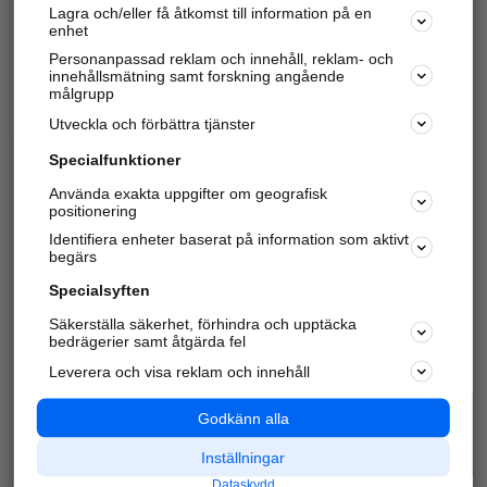
Lagra och/eller få åtkomst till information på en
Sök företag, personer och platser.
enhet
Personanpassad reklam och innehåll, reklam- och
Hitta telefonnummer, adresser, företagsinfo mm.
innehållsmätning samt forskning angående
målgrupp
Utveckla och förbättra tjänster
Marknadsför företaget
på hitta.se
Specialfunktioner
Använda exakta uppgifter om geografisk
Kom igång och annonsera mot
positionering
nya kunder och
Identifiera enheter baserat på information som aktivt
samarbetspartners nära dig.
begärs
Läs mer här
Specialsyften
Säkerställa säkerhet, förhindra och upptäcka
Alla kategorier
Populära sökningar
bedrägerier samt åtgärda fel
Leverera och visa reklam och innehåll
API & Kartor
Annonsera
Logga in
Integritet
Godkänn alla
Om oss
Nödnummer
Inställningar
Dataskydd