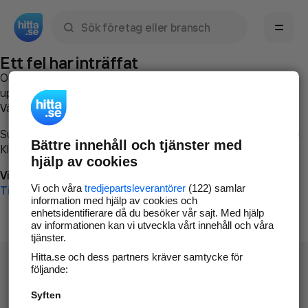
Sök namn, gata, ort, telefon, företag, sökord
Ett fel har inträffat
Om du vill kan du
kontakta hitta.se
och beskriva hur felet
uppstod så att vi lättare och snabbare kan avhjälpa det.
Vänligen försök med följande:
Surfa till
www.hitta.se
Bättre innehåll och tjänster med
Klicka på
Tillbaka-knappen
i webbläsaren och försök igen
hjälp av cookies
Vi beklagar besväret!
Vi och våra
tredjepartsleverantörer
(122) samlar
Till startsidan
information med hjälp av cookies och
enhetsidentifierare då du besöker vår sajt. Med hjälp
av informationen kan vi utveckla vårt innehåll och våra
tjänster.
Hitta.se och dess partners kräver samtycke för
följande:
Syften
Hitta.se - Gratis nummerupplysning.