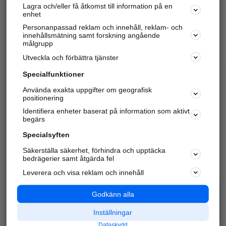
Lagra och/eller få åtkomst till information på en
Sök företag, personer och platser.
enhet
Personanpassad reklam och innehåll, reklam- och
Hitta telefonnummer, adresser, företagsinfo mm.
innehållsmätning samt forskning angående
målgrupp
Utveckla och förbättra tjänster
Marknadsför företaget
på hitta.se
Specialfunktioner
Använda exakta uppgifter om geografisk
Kom igång och annonsera mot
positionering
nya kunder och
Identifiera enheter baserat på information som aktivt
samarbetspartners nära dig.
begärs
Läs mer här
Specialsyften
Säkerställa säkerhet, förhindra och upptäcka
Alla kategorier
Populära sökningar
bedrägerier samt åtgärda fel
Leverera och visa reklam och innehåll
API & Kartor
Annonsera
Logga in
Integritet
Godkänn alla
Om oss
Nödnummer
Inställningar
Dataskydd